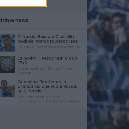
Ultime news
Di Nardo, Russo e Cicerelli i
nodi del mercato pescarese
Il punto sulle trattative biancazzurre
La novità: il Pescara in C con
l'FVS
Alla scoperta del Football Video
Support
Guccione: "Mettiamo in
pratica ciò che vuole Buscè.
Su Di Nardo..."
Le dichiarazioni del play
biancazzurro ai microfoni di Rete 8