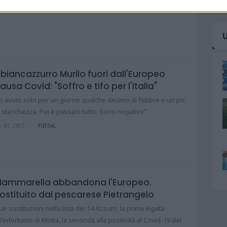
l biancazzurro Murilo fuori dall'Europeo
ausa Covid: "Soffro e tifo per l'Italia"
o avuto solo per un giorno qualche decimo di febbre e un po’
i stanchezza. Poi è passato tutto. Sono negativo"
6.01.2022
FUTSAL
ammarella abbandona l'Europeo.
ostituito dal pescarese Pietrangelo
ue sostituzioni nella lista dei 14 Azzurri, la prima legata
ll'infortunio di Motta, la seconda alla positività al Covid-19 del