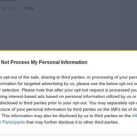
6.05.2022
FUTSAL
 gol nel primo minuto: si spegne subito il
 Not Process My Personal Information
ogno Coppa Italia per il Pescara
assa il CMB. Biancazzurri eliminati al primo turno di Final Eight
to opt-out of the sale, sharing to third parties, or processing of your per
4.03.2022
FUTSAL
formation for targeted advertising by us, please use the below opt-out s
r selection. Please note that after your opt-out request is processed y
eing interest-based ads based on personal information utilized by us or
disclosed to third parties prior to your opt-out. You may separately opt-
losure of your personal information by third parties on the IAB’s list of
. This information may also be disclosed by us to third parties on the
IA
l derby d'Abruzzo è biancazzurro
Participants
that may further disclose it to other third parties.
-2 al Tiki Taka Francavilla