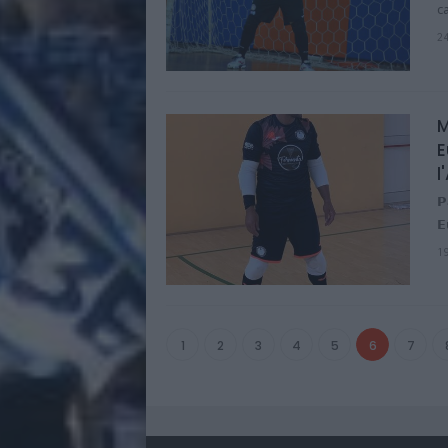
c
2
M
E
l
𝗣
𝗘
1
1
2
3
4
5
6
7