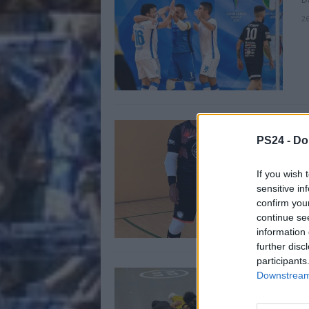
2
3
PS24 -
Do
s
P
If you wish 
2
sensitive in
confirm you
continue se
information 
further disc
participants
I
Downstream 
3