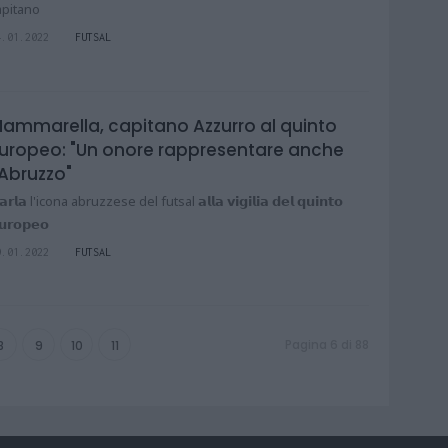
apitano
4.01.2022
FUTSAL
ammarella, capitano Azzurro al quinto
uropeo: "Un onore rappresentare anche
'Abruzzo"
𝗮𝗿𝗹𝗮 l'icona abruzzese del futsal 𝗮𝗹𝗹𝗮 𝘃𝗶𝗴𝗶𝗹𝗶𝗮 𝗱𝗲𝗹 𝗾𝘂𝗶𝗻𝘁𝗼
𝘂𝗿𝗼𝗽𝗲𝗼
9.01.2022
FUTSAL
Pagina 6 di 88
8
9
10
11