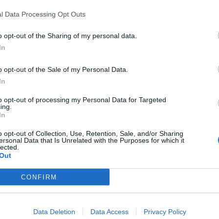
1.02.2022
FUTSAL
l Data Processing Opt Outs
o opt-out of the Sharing of my personal data.
In
o opt-out of the Sale of my Personal Data.
 grandi abruzzesi dello sport: Stefano
In
Mammarella
to opt-out of processing my Personal Data for Targeted
l più forte portiere di tutti i tempi. E uno dei migliori al mondo
ing.
In
l time
6.02.2022
FUTSAL
o opt-out of Collection, Use, Retention, Sale, and/or Sharing
ersonal Data that Is Unrelated with the Purposes for which it
lected.
Out
CONFIRM
l Delfino vola alle Final Eight di Coppa Italia
utsal Pescara travolgente a Manfredonia: 2-7
Data Deletion
Data Access
Privacy Policy
4.02.2022
FUTSAL