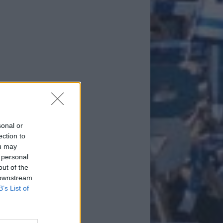
sonal or
ection to
ou may
 personal
out of the
 downstream
B’s List of