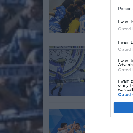
2
Persona
I want t
Opted 
I want t
I
Opted 
I want 
I
Advertis
Opted 
al
1
I want t
of my P
was col
Opted 
I
F
1