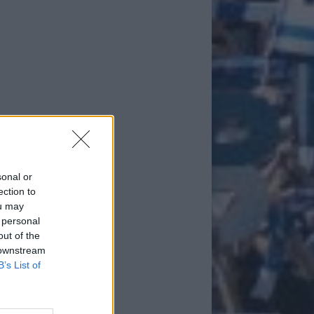
sonal or
ection to
ou may
 personal
out of the
 downstream
B’s List of