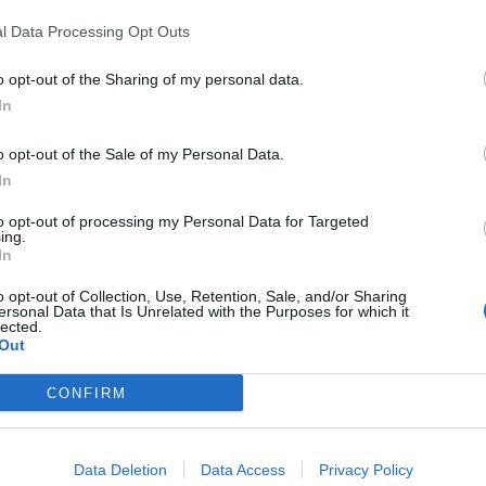
arola al portiere più forte del mondo
l Data Processing Opt Outs
4.10.2021
FUTSAL
o opt-out of the Sharing of my personal data.
In
o opt-out of the Sale of my Personal Data.
oco Schmitt: "Siamo a buon punto e
In
tiamo cercando di arrivare al top al più
to opt-out of processing my Personal Data for Targeted
resto"
ing.
In
 EBOLI PRIMO ESAME IN TRASFERTA PER I BIANCAZZURRI
2.10.2021
FUTSAL
o opt-out of Collection, Use, Retention, Sale, and/or Sharing
ersonal Data that Is Unrelated with the Purposes for which it
lected.
Out
CONFIRM
l Pescara parte col piede giusto, ma che
offerenza!
asta un lampo di Murilo per mandare ko il Lido di Ostia: 1 a 0
Data Deletion
Data Access
Privacy Policy