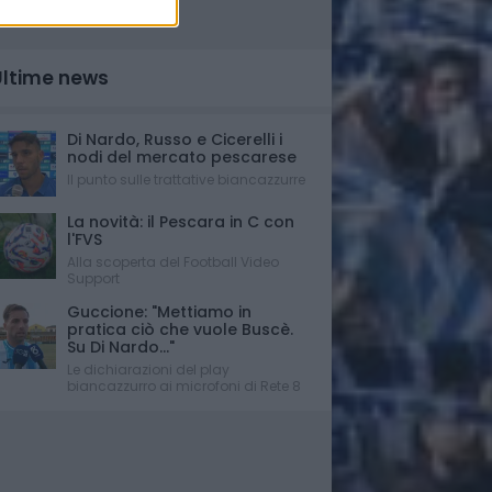
Ultime news
Di Nardo, Russo e Cicerelli i
nodi del mercato pescarese
Il punto sulle trattative biancazzurre
La novità: il Pescara in C con
l'FVS
Alla scoperta del Football Video
Support
Guccione: "Mettiamo in
pratica ciò che vuole Buscè.
Su Di Nardo..."
Le dichiarazioni del play
biancazzurro ai microfoni di Rete 8