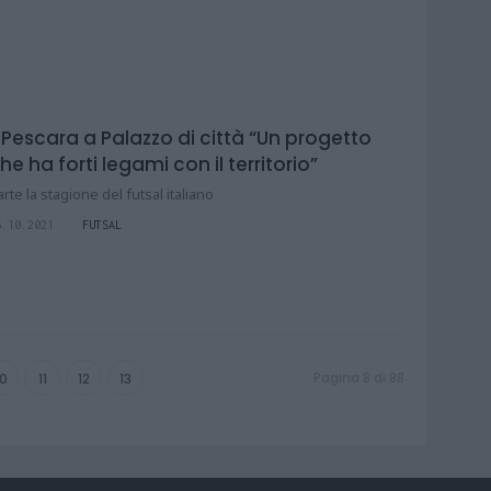
l Pescara a Palazzo di città “Un progetto
he ha forti legami con il territorio”
arte la stagione del futsal italiano
6.10.2021
FUTSAL
Pagina 8 di 88
10
11
12
13