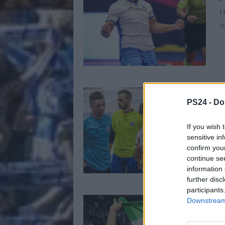
I
0
B
PS24 -
Do
P
I
If you wish 
2
sensitive in
confirm you
continue se
information 
further disc
participants
M
Downstream 
A
P