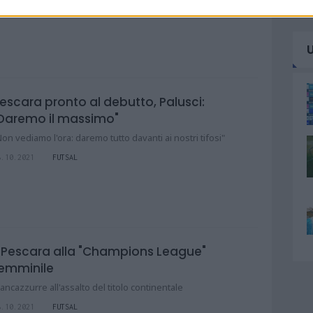
0.10.2021
FUTSAL
escara pronto al debutto, Palusci:
Daremo il massimo"
Non vediamo l'ora: daremo tutto davanti ai nostri tifosi"
8.10.2021
FUTSAL
l Pescara alla "Champions League"
emminile
iancazzurre all'assalto del titolo continentale
8.10.2021
FUTSAL