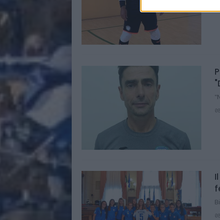
1
P
"
"
0
I
f
B
0