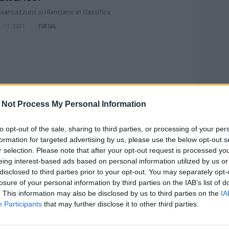
 biancazzurri si rilanciano in classifica
5.11.2021
FUTSAL
rutta partenza (anche) per il Futsal
 Not Process My Personal Information
escara
l paragone col (recente) passato
to opt-out of the sale, sharing to third parties, or processing of your per
2.10.2021
FUTSAL
formation for targeted advertising by us, please use the below opt-out s
r selection. Please note that after your opt-out request is processed y
eing interest-based ads based on personal information utilized by us or
disclosed to third parties prior to your opt-out. You may separately opt-
losure of your personal information by third parties on the IAB’s list of
. This information may also be disclosed by us to third parties on the
IA
ammarella, sempre e per sempre
Participants
that may further disclose it to other third parties.
bruzzo: "La mia scelta di vita e il progetto
escara"