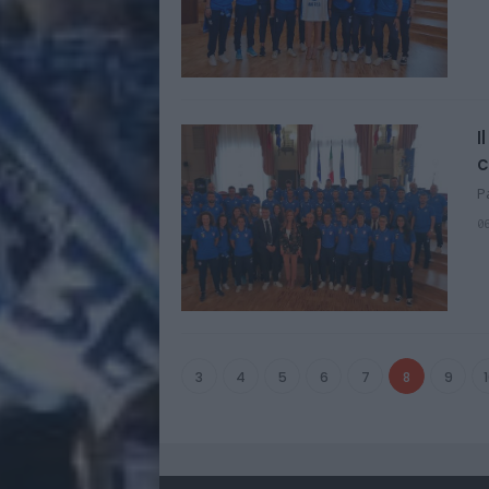
I
c
P
0
3
4
5
6
7
8
9