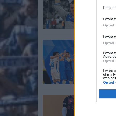
P
Persona
1
I want t
Opted 
I want t
C
Opted 
s
I want 
p
Advertis
Opted 
A
1
I want t
of my P
was col
Opted 
I
s
B