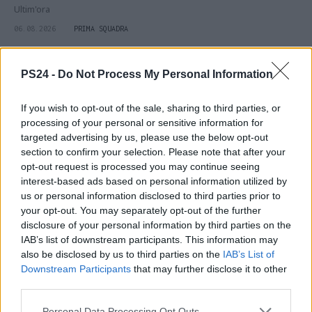
Ultim'ora
06.08.2026
PRIMA SQUADRA
PS24 -
Do Not Process My Personal Information
If you wish to opt-out of the sale, sharing to third parties, or
processing of your personal or sensitive information for
targeted advertising by us, please use the below opt-out
section to confirm your selection. Please note that after your
opt-out request is processed you may continue seeing
interest-based ads based on personal information utilized by
us or personal information disclosed to third parties prior to
your opt-out. You may separately opt-out of the further
disclosure of your personal information by third parties on the
IAB’s list of downstream participants. This information may
also be disclosed by us to third parties on the
IAB’s List of
Downstream Participants
that may further disclose it to other
Fase di stallo sul mercato, ma..
third parties.
Il punto
Personal Data Processing Opt Outs
06.08.2026
PRIMA SQUADRA