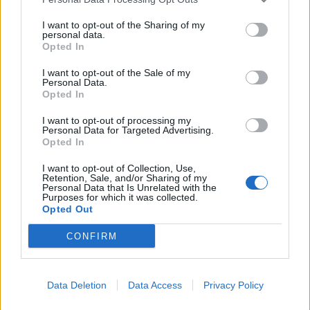
I want to opt-out of the Sharing of my
personal data.
Opted In
I want to opt-out of the Sale of my
Personal Data.
Opted In
I want to opt-out of processing my
Personal Data for Targeted Advertising.
Opted In
I want to opt-out of Collection, Use,
Retention, Sale, and/or Sharing of my
Personal Data that Is Unrelated with the
Purposes for which it was collected.
Opted Out
CONFIRM
Il presidente Sebastiani è diventato di nuovo
nonno
È nato Lorenzo Labricciosa
Data Deletion
Data Access
Privacy Policy
05.08.2026
PRIMA SQUADRA