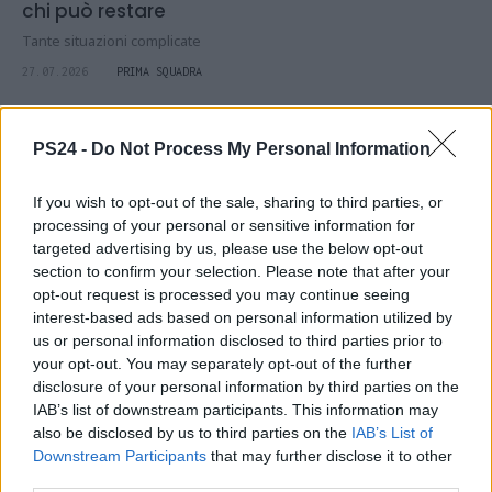
chi può restare
Tante situazioni complicate
27.07.2026
PRIMA SQUADRA
PS24 -
Do Not Process My Personal Information
If you wish to opt-out of the sale, sharing to third parties, or
processing of your personal or sensitive information for
targeted advertising by us, please use the below opt-out
section to confirm your selection. Please note that after your
opt-out request is processed you may continue seeing
interest-based ads based on personal information utilized by
us or personal information disclosed to third parties prior to
your opt-out. You may separately opt-out of the further
disclosure of your personal information by third parties on the
IAB’s list of downstream participants. This information may
also be disclosed by us to third parties on the
IAB’s List of
Società e soprattutto mercato: le ultime in
Downstream Participants
that may further disclose it to other
casa Pescara
third parties.