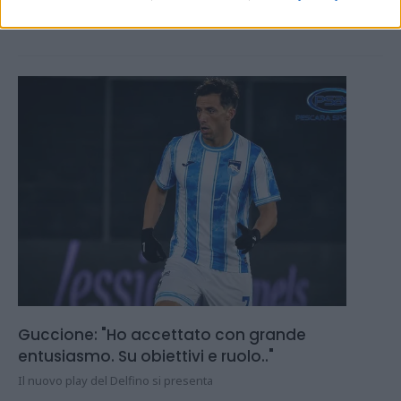
26.07.2026
PRIMA SQUADRA
Guccione: "Ho accettato con grande
entusiasmo. Su obiettivi e ruolo.."
Il nuovo play del Delfino si presenta