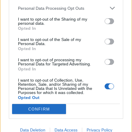
il punto
Personal Data Processing Opt Outs
27.07.2026
PRIMA SQUADRA
I want to opt-out of the Sharing of my
personal data.
Opted In
I want to opt-out of the Sale of my
Personal Data.
Opted In
I want to opt-out of processing my
Personal Data for Targeted Advertising.
Opted In
I want to opt-out of Collection, Use,
Retention, Sale, and/or Sharing of my
Personal Data that Is Unrelated with the
Purposes for which it was collected.
Opted Out
CONFIRM
Insigne: "Offerte da Lecce ed estero. Ho scelto
la Samp perchè..."
Data Deletion
Data Access
Privacy Policy
Le parole del grande ex