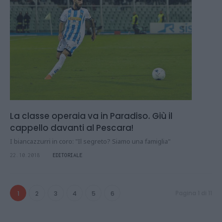
La classe operaia va in Paradiso. Giù il
cappello davanti al Pescara!
I biancazzurri in coro: "Il segreto? Siamo una famiglia"
22.10.2018
EDITORIALE
Pagina 1 di 11
1
2
3
4
5
6