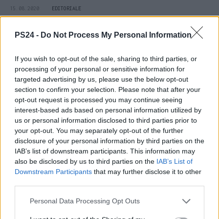
15.08.2020
EDITORIALE
PS24 -
Do Not Process My Personal Information
If you wish to opt-out of the sale, sharing to third parties, or
processing of your personal or sensitive information for
targeted advertising by us, please use the below opt-out
section to confirm your selection. Please note that after your
opt-out request is processed you may continue seeing
interest-based ads based on personal information utilized by
us or personal information disclosed to third parties prior to
your opt-out. You may separately opt-out of the further
disclosure of your personal information by third parties on the
IAB’s list of downstream participants. This information may
also be disclosed by us to third parties on the
IAB’s List of
Downstream Participants
that may further disclose it to other
INDECIFRABILE
third parties.
O, se preferite, l'alternanza continua da Dottor Jeckyll a Mister Hide
Personal Data Processing Opt Outs
16.12.2019
EDITORIALE