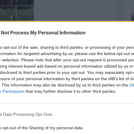
 Not Process My Personal Information
to opt-out of the sale, sharing to third parties, or processing of your per
formation for targeted advertising by us, please use the below opt-out s
r selection. Please note that after your opt-out request is processed y
eing interest-based ads based on personal information utilized by us or
disclosed to third parties prior to your opt-out. You may separately opt-
losure of your personal information by third parties on the IAB’s list of
siamo anche quelli in cui qualcuno inizia a
. This information may also be disclosed by us to third parties on the
IA
!!
». Scriveva così via social Vincenzo Fiorillo, ben
Participants
that may further disclose it to other third parties.
a proprio lui, il primo a credere in questo Pescara
sa. Ha rifiutato la montagna di soldi del Quarabag
 sella al Delfino, dopo esser diventato il portiere
l Data Processing Opt Outs
Entrambi gli obiettivi sono ancora lontani, ma
ttutto, bello. Perchè Pescara ha bisogno di
o opt-out of the Sharing of my personal data.