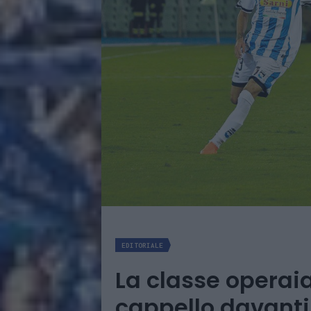
EDITORIALE
La classe operaia
cappello davanti