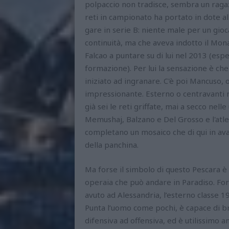
polpaccio non tradisce, sembra un ragaz
reti in campionato ha portato in dote al
gare in serie B: niente male per un gioc
continuità, ma che aveva indotto il Mon
Falcao a puntare su di lui nel 2013 (esp
formazione). Per lui la sensazione è ch
iniziato ad ingranare. C'è poi Mancuso,
impressionante. Esterno o centravanti no
già sei le reti griffate, mai a secco nell
Memushaj, Balzano e Del Grosso e l'atlet
completano un mosaico che di qui in ava
della panchina.
Ma forse il simbolo di questo Pescara è
operaia che può andare in Paradiso. For
avuto ad Alessandria, l’esterno classe 1
Punta l’uomo come pochi, è capace di br
difensiva ad offensiva, ed è utilissimo 