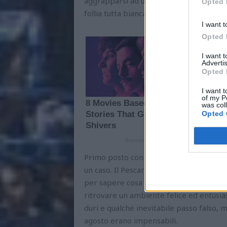
aggrapparsi ad un sogno - che, badate b
Opted 
follia tutta biancazzurra che può spazzar
I want t
Opted 
I want 
Advertis
Opted 
I want t
of my P
was col
Opted 
Primo posto con 18 punti dopo 8 giorna
un caso. Il Pescara non è più una sorpr
per sapere cosa sarà a maggio, ma date
ritrovare un ambiente felice ed entusia
duri e qualche inevitabile passo falso, 
agosto erano impensabili.