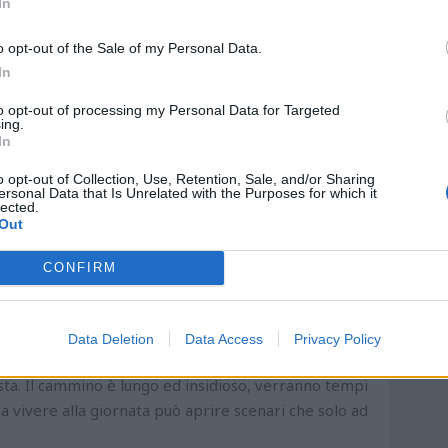
ene, non è una chimera - e quel pizzico di sana
In
e il ricordo delle ultime due stagioni.
o opt-out of the Sale of my Personal Data.
In
to opt-out of processing my Personal Data for Targeted
ing.
In
o opt-out of Collection, Use, Retention, Sale, and/or Sharing
ersonal Data that Is Unrelated with the Purposes for which it
lected.
Out
CONFIRM
te e con 0 sconfitte sul groppone: non può essere
esa, ma una splendida realtà. E' ancora troppo presto
Data Deletion
Data Access
Privacy Policy
 le premesse della stagione è già un successo
sta. Il cammino è lungo ed insidioso, verranno tempi
ma vivere alla giornata può aprire scenari che solo ad