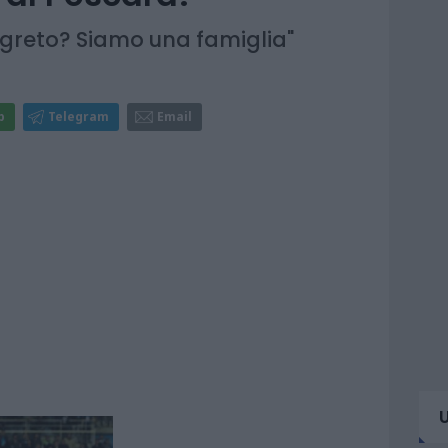
 segreto? Siamo una famiglia"
p
Telegram
Email