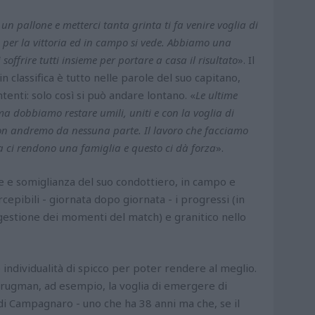
un pallone e metterci tanta grinta ti fa venire voglia di
 per la vittoria ed in campo si vede. Abbiamo una
offrire tutti insieme per portare a casa il risultato
». Il
 classifica è tutto nelle parole del suo capitano,
enti: solo così si può andare lontano. «
Le ultime
ma dobbiamo restare umili, uniti e con la voglia di
non andremo da nessuna parte. Il lavoro che facciamo
a ci rendono una famiglia e questo ci dà forza
».
 e somiglianza del suo condottiero, in campo e
cepibili - giornata dopo giornata - i progressi (in
gestione dei momenti del match) e granitico nello
ne individualità di spicco per poter rendere al meglio.
 Brugman, ad esempio, la voglia di emergere di
di Campagnaro - uno che ha 38 anni ma che, se il