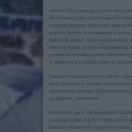
«
Vedere tutti i compagni correre dietro ad 
dare ancora di più. Tutta la squadra lotta
mentalità vincente, data dalla capacità di s
segreto del Pescara imbattuto e primo in
Gaston Brugman. Coesione ed unità di int
vittorie ci danno forza e consapevolezza, 
pensare partita dopo partita altrimenti 
in settimana e la nostra unione di squadr
Questo Pescara è plasmato ad immagine
fuori. Granitico in campo, dove sono per
concretezza, sviluppo della manovra e 
spogliatoio. Finalmente!
Il collettivo, però, ha necessità di alcu
La classe di Josè Machin o dello stesso
Gaetano Monachello oppure la solidità 