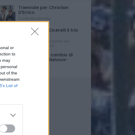
Triennale per Christian
D'Errico
Contratto firmato
Russo-Parigi-Cicerelli il trio
per Buscè?
Ipotesi e rumors: il punto sul
mercato del Delfino
sonal or
ection to
Porte chiuse e cambio di
orario per Giulianova-
ou may
Pescara
 personal
Ultim'ora
out of the
 downstream
B’s List of