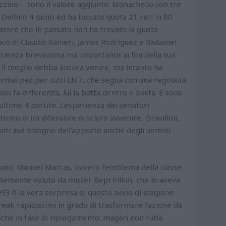
zino - sono il valore aggiunto. Monachello con tre
 Delfino 4 punti ed ha toccato quota 21 reti in 80
atore che in passato non ha trovato la giusta
aco di Claudio Ranieri, James Rodriguez e Radamel
erienza brevissima ma importante ai fini della sua
e il meglio debba ancora venire, ma intanto ha
 ormai per per tutti LM7, che segna con una regolaità
n fa differenza, lui la butta dentro e basta. E sono
e ultime 4 partite. L'esperienza dei senatori
ismo di un difensore di sciuro avvenire, Gravillon,
nti avà bisogno dell'apporto anche degli uomini
 uno. Manuel Marras, ovvero l’emblema della classe
temente voluto da mister Bepi Pillon, che lo aveva
993 è la vera sorpresa di questo avvio di stagione.
eak rapidissimi in grado di trasformare l’azione da
anche in fase di ripiegamento: magari non ruba