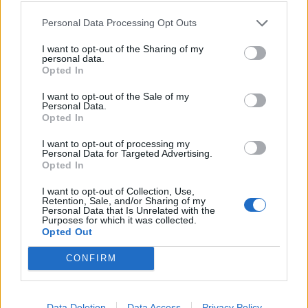
Personal Data Processing Opt Outs
Terza squadra Nba per Simone Fontecchio:
vola in Florida
I want to opt-out of the Sharing of my
personal data.
A Ripa Teatina la prima uscita da nuovo giocatore di Miami
Opted In
04.07.2025
BASKET
I want to opt-out of the Sale of my
Personal Data.
Opted In
I want to opt-out of processing my
Personal Data for Targeted Advertising.
Opted In
I want to opt-out of Collection, Use,
Retention, Sale, and/or Sharing of my
Personal Data that Is Unrelated with the
Purposes for which it was collected.
Opted Out
CONFIRM
Data Deletion
Data Access
Privacy Policy