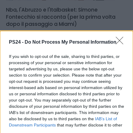
Nba, l'Abruzzo e l'Italbasket: Simone
Fontecchio si racconta (per la prima volta
dopo il passaggio a Miami)
Da Ripa Teatina, ricevendo il XXI Premio Rocky Marciano
08.07.2025
BASKET
PS24 -
Do Not Process My Personal Information
If you wish to opt-out of the sale, sharing to third parties, or
processing of your personal or sensitive information for
targeted advertising by us, please use the below opt-out
section to confirm your selection. Please note that after your
opt-out request is processed you may continue seeing
interest-based ads based on personal information utilized by
us or personal information disclosed to third parties prior to
your opt-out. You may separately opt-out of the further
disclosure of your personal information by third parties on the
IAB’s list of downstream participants. This information may
also be disclosed by us to third parties on the
IAB’s List of
Downstream Participants
that may further disclose it to other
third parties.