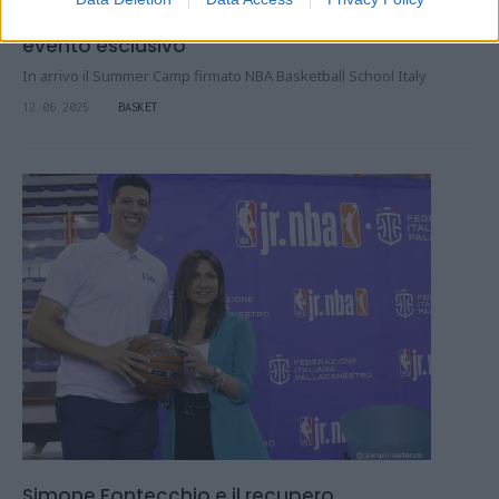
Simone Fontecchio torna a Pescara per un
evento esclusivo
In arrivo il Summer Camp firmato NBA Basketball School Italy
12.06.2025
BASKET
Simone Fontecchio e il recupero