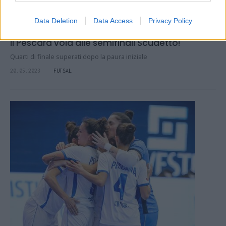
Data Deletion
Data Access
Privacy Policy
Il Pescara vola alle semifinali Scudetto!
Quarti di finale superati dopo la paura iniziale
20.05.2023
FUTSAL