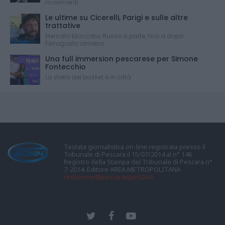
movimenti
Le ultime su Cicerelli, Parigi e sulle altre
trattative
Mercato bloccato, Russo a parte, fino a dopo
Ferragosto almeno
Una full immersion pescarese per Simone
Fontecchio
La stella del basket è in città
Testata giornalistica on-line registrata presso il
Tribunale di Pescara il 15/07/2014 al n° 146
Registro della Stampa del Tribunale di Pescara n°
7-2014. Editore AREA METROPOLITANA
redazione@pescarasport24.it