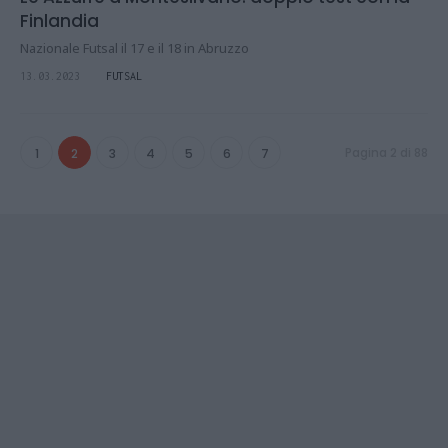
Finlandia
Nazionale Futsal il 17 e il 18 in Abruzzo
13.03.2023
FUTSAL
Pagina 2 di 88
1
2
3
4
5
6
7