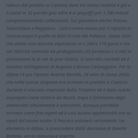
reduce dal prestito al Catania dove ha messo insieme 4 gol e
5 assist in 32 partite (più altre 4 ai playoff) per 1.780 minuti
complessivamente collezionati. Sul giocatore anche Treviso,
Salernitana e Reggiana. L'altro nome nuovo per il reparto di
centrocampo è quello di Bilal Erradi del Potenza, classe 2001
che vanta una discreta esperienza in C (oltre 110 gare) e che
nel 2024 ha centrato da protagonista (32 presenze e 2 reti) la
promozione in B con la Juve Stabia. Si svincola martedì ed è
assistito dall'agenzia di Augusto e Bruno Carpeggiani. Per la
difesa c'è poi l'ipotesi Andrea Moretti, 24 anni (è classe 2002)
che nella scorsa stagione era arrivato in prestito a Cosenza
durante il mercato invernale dalla Triestina ed è stato subito
impiegato come titolare da Buscè. Dopo il fallimento degli
alabardati attualmente è svincolato, dunque potrebbe
arrivare come free agent ed è una buona opportunità che su
input del nuovo mister il Pescara valuterà certamente. Un
elemento in difesa, a prescindere dalla decisione di Davide
Bettella, verrà comunque inserito