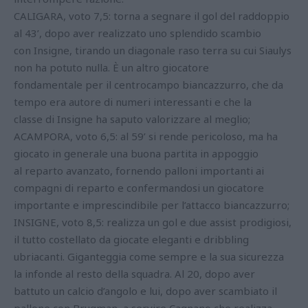
CALIGARA, voto 7,5: torna a segnare il gol del raddoppio
al 43’, dopo aver realizzato uno splendido scambio
con Insigne, tirando un diagonale raso terra su cui Siaulys
non ha potuto nulla. È un altro giocatore
fondamentale per il centrocampo biancazzurro, che da
tempo era autore di numeri interessanti e che la
classe di Insigne ha saputo valorizzare al meglio;
ACAMPORA, voto 6,5: al 59’ si rende pericoloso, ma ha
giocato in generale una buona partita in appoggio
al reparto avanzato, fornendo palloni importanti ai
compagni di reparto e confermandosi un giocatore
importante e imprescindibile per l’attacco biancazzurro;
INSIGNE, voto 8,5: realizza un gol e due assist prodigiosi,
il tutto costellato da giocate eleganti e dribbling
ubriacanti. Giganteggia come sempre e la sua sicurezza
la infonde al resto della squadra. Al 20, dopo aver
battuto un calcio d’angolo e lui, dopo aver scambiato il