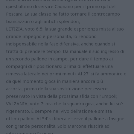
quest’ultimo di servire Cagnano per il primo gol del
Pescara. La sua classe ha fatto tornare il centrocampo
biancazzurro agli antichi splendori;
LETIZIA, voto 6,5: la sua grande esperienza mista al suo
grande impegno e personalità, lo rendono
indispensabile nella fase difensiva, anche quando si
tratta di prendere tempo. Da manuale il suo ingresso di
un secondo pallone in campo, per dare il tempo ai
compagni di riposizionarsi prima di effettuare una
rimessa laterale nei primi minuti. Al 27’ si fa ammonire e
da quel momento gioca in maniera ancora più
accorta, prima della sua sostituzione per essere
preservato in vista della prossima sfida con l’Empoli;
VALZANIA, voto 7: ora che la squadra gira, anche lui si è
rigenerato. È sempre nel vivo dell’azione e smista
ottimi palloni. Al 54’ si libera e serve il pallone a Insigne
con grande personalità. Solo Marcone riuscirà ad
interrompere l’azione.