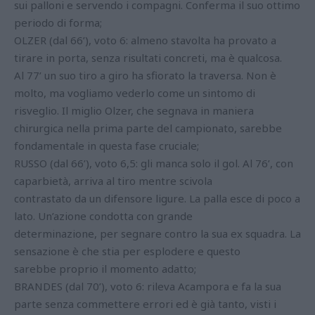
sui palloni e servendo i compagni. Conferma il suo ottimo
periodo di forma;
OLZER (dal 66’), voto 6: almeno stavolta ha provato a
tirare in porta, senza risultati concreti, ma è qualcosa.
Al 77’ un suo tiro a giro ha sfiorato la traversa. Non è
molto, ma vogliamo vederlo come un sintomo di
risveglio. Il miglio Olzer, che segnava in maniera
chirurgica nella prima parte del campionato, sarebbe
fondamentale in questa fase cruciale;
RUSSO (dal 66’), voto 6,5: gli manca solo il gol. Al 76’, con
caparbietà, arriva al tiro mentre scivola
contrastato da un difensore ligure. La palla esce di poco a
lato. Un’azione condotta con grande
determinazione, per segnare contro la sua ex squadra. La
sensazione è che stia per esplodere e questo
sarebbe proprio il momento adatto;
BRANDES (dal 70’), voto 6: rileva Acampora e fa la sua
parte senza commettere errori ed è già tanto, visti i