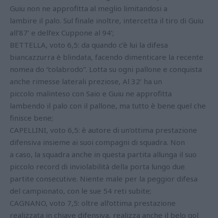
Guiu non ne approfitta al meglio limitandosi a
lambire il palo. Sul finale inoltre, intercetta il tiro di Guiu
all’87’ e dell’ex Cuppone al 94’;
BETTELLA, voto 6,5: da quando c’è lui la difesa
biancazzurra è blindata, facendo dimenticare la recente
nomea do “colabrodo”. Lotta su ogni pallone e conquista
anche rimesse laterali preziose, Al 32’ ha un
piccolo malinteso con Saio e Guiu ne approfitta
lambendo il palo con il pallone, ma tutto è bene quel che
finisce bene;
CAPELLINI, voto 6,5: è autore di un’ottima prestazione
difensiva insieme ai suoi compagni di squadra. Non
a caso, la squadra anche in questa partita allunga il suo
piccolo record di inviolabilità della porta lungo due
partite consecutive. Niente male per la peggior difesa
del campionato, con le sue 54 reti subite;
CAGNANO, voto 7,5: oltre all’ottima prestazione
realizzata in chiave difensiva, realizza anche il belo gol