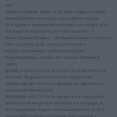
che
sblocca il risultato. Infatti al 20’ sugli sviluppi del calcio
d’angolo battuto da Insigne, con il pallone raccolto
da Brugman e nuovamente scambiato con Insigne, ecco
che quest’ultimo lo serve per il tiro vincente – al
limite dell’area di rigore – che supera Colombi e finisce in
rete. Tra l’altro, al 56’, restituisce il favore a
Insigne, crossandogli il pallone che stoppa
magnificamente e conduce fino al limite dell’area di
rigore,
quando scocca il tiro che va in rete con la deviazione di
Marcone. Un giocatore in crescita costante che,
insieme agli altri rinforzi di gennaio, ha rigenerato la
formazione biancazzurra;
BRUGMAN, voto 7,5: con le sue giocate e i suoi palloni
distribuiti con eleganza e disinvoltura ai compagni, è
lui il regista delle migliori azioni biancazzurre. Al 20’ è
autore dello scambio con Insigne, che consente a