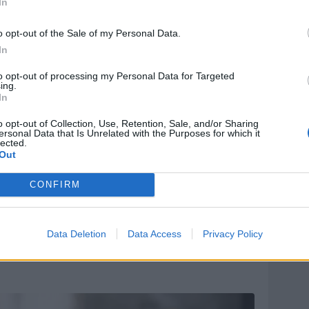
asciare Pescara, destinazione Benevento,-hanno
In
"Il Miglior Biancazzurro"- ma resta la
o opt-out of the Sale of my Personal Data.
po si è sempre impegnato al massimo".
In
razione con Ama Fitness, Maico, Isolamenti e colori,
to opt-out of processing my Personal Data for Targeted
ing.
In
o opt-out of Collection, Use, Retention, Sale, and/or Sharing
ersonal Data that Is Unrelated with the Purposes for which it
lected.
Out
CONFIRM
Data Deletion
Data Access
Privacy Policy