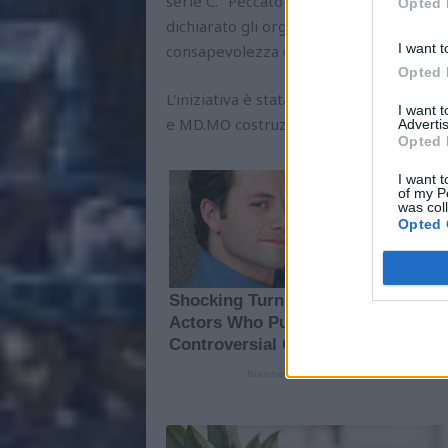
serie C. "Peccato che sia destinato a l
Opted 
dichiarato gli organizzatori del premio 
I want t
consapevolezza di un atleta che in cam
Opted 
L'iniziativa è stata promossa in collabo
I want 
e MD.MO costruzioni.
Advertis
Opted 
I want t
of my P
was col
Opted 