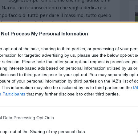
i Nardo- un riconoscimento che voglio dedicare a
 faccio di tutto per dare il massimo, tutto quello
 è orgoglioso, e lo si capisce subito. "Ho avuto
ia- ha chiosato l'attaccante napoletano- peccato per
 Not Process My Personal Information
di 15mila persone tifare senza alcun risparmio è
he ama questo sport. Ad oggi non conosco il mio
to opt-out of the sale, sharing to third parties, or processing of your per
riatico resterei volentieri".
E' stato così il
formation for targeted advertising by us, please use the below opt-out s
 Di Nardo, napoletano di 27 anni, ad essere
r selection. Please note that after your opt-out request is processed y
eing interest-based ads based on personal information utilized by us or
"Miglior Biancazzurro", con le note 100 bottiglie di
disclosed to third parties prior to your opt-out. You may separately opt-
Bernardi. La cerimonia si è svolta nei locali della
losure of your personal information by third parties on the IAB’s list of
chi di Pescara, alla presenza dei giornalisti delle
. This information may also be disclosed by us to third parties on the
IA
 premio è stato curato, come al solito, dal periodico
Participants
that may further disclose it to other third parties.
 con l''AD beverage dell'imprenditore Guerino Di
'amarezza di una stagione a dir poco sfortunata,
 di un altro interessante interprete del calcio
l Data Processing Opt Outs
onisti è riuscito a realizzare ben 14 reti, quasi tutte
e anima e corpo per cercare di evitare il baratro della
o opt-out of the Sharing of my personal data.