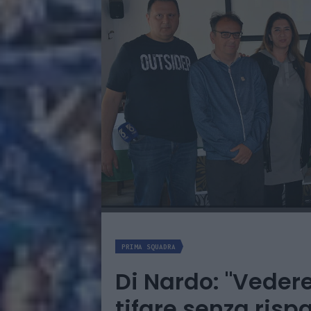
PRIMA SQUADRA
Di Nardo: "Vedere
tifare senza risp