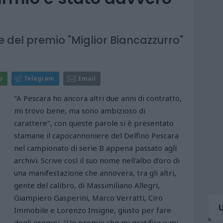
ne del premio "Miglior Biancazzurro"
p
Telegram
Email
"A Pescara ho ancora altri due anni di contratto,
mi trovo bene, ma sono ambizioso di
carattere", con queste parole si è presentato
stamane il capocannoniere del Delfino Pescara
nel campionato di serie B appena passato agli
archivi. Scrive così il suo nome nell'albo d'oro di
una manifestazione che annovera, tra gli altri,
gente del calibro, di Massimiliano Allegri,
Giampiero Gasperini, Marco Verratti, Ciro
Immobile e Lorenzo Insigne, giusto per fare
degli esempi. "Un premio che mi gratifica e mi