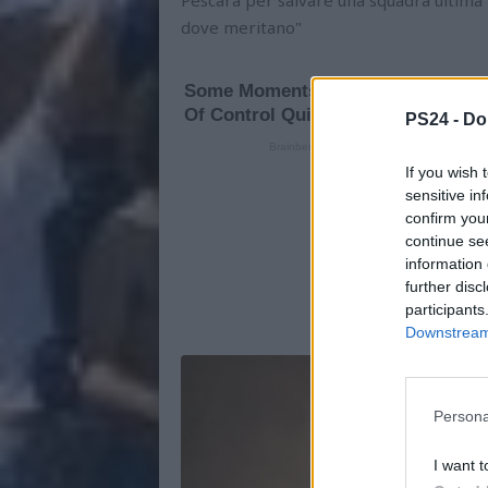
dove meritano"
PS24 -
Do
If you wish 
sensitive in
confirm you
continue se
information 
further disc
participants
Downstream 
Persona
I want t