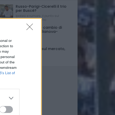
Russo-Parigi-Cicerelli il trio
per Buscè?
Ipotesi e rumors: il punto sul
mercato del Delfino
Porte chiuse e cambio di
orario per Giulianova-
Pescara
sonal or
Ultim'ora
ection to
Fase di stallo sul mercato,
ou may
ma..
 personal
Il punto
out of the
 downstream
B’s List of