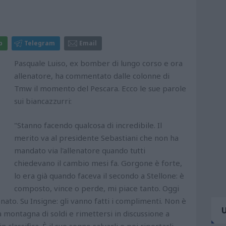
p
Telegram
Email
Pasquale Luiso, ex bomber di lungo corso e ora
allenatore, ha commentato dalle colonne di
Tmw il momento del Pescara. Ecco le sue parole
sui biancazzurri:
"Stanno facendo qualcosa di incredibile. Il
merito va al presidente Sebastiani che non ha
mandato via l'allenatore quando tutti
chiedevano il cambio mesi fa. Gorgone è forte,
lo era già quando faceva il secondo a Stellone: è
composto, vince o perde, mi piace tanto. Oggi
ato. Su Insigne: gli vanno fatti i complimenti. Non è
a montagna di soldi e rimettersi in discussione a
classifica. È il suo sogno salvarli e poi riportarli