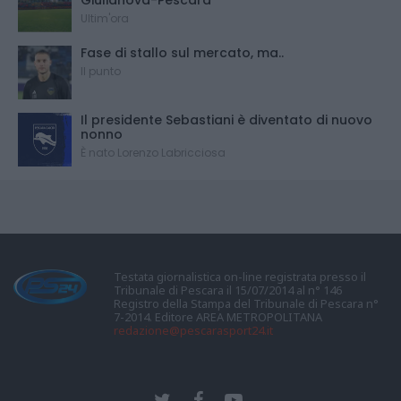
Ultim'ora
Fase di stallo sul mercato, ma..
Il punto
Il presidente Sebastiani è diventato di nuovo
nonno
È nato Lorenzo Labricciosa
Testata giornalistica on-line registrata presso il
Tribunale di Pescara il 15/07/2014 al n° 146
Registro della Stampa del Tribunale di Pescara n°
7-2014. Editore AREA METROPOLITANA
redazione@pescarasport24.it