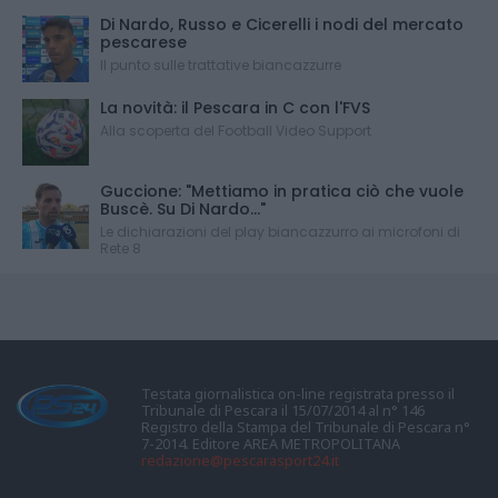
Di Nardo, Russo e Cicerelli i nodi del mercato
pescarese
Il punto sulle trattative biancazzurre
La novità: il Pescara in C con l'FVS
Alla scoperta del Football Video Support
Guccione: "Mettiamo in pratica ciò che vuole
Buscè. Su Di Nardo..."
Le dichiarazioni del play biancazzurro ai microfoni di
Rete 8
Testata giornalistica on-line registrata presso il
Tribunale di Pescara il 15/07/2014 al n° 146
Registro della Stampa del Tribunale di Pescara n°
7-2014. Editore AREA METROPOLITANA
redazione@pescarasport24.it