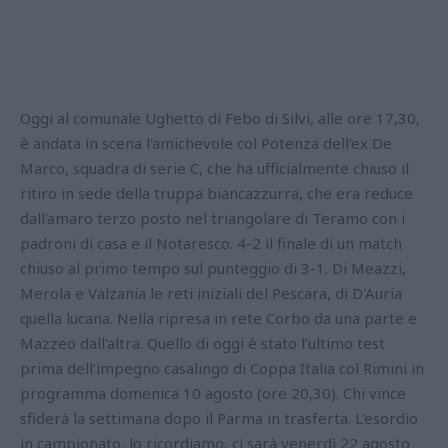
Oggi al comunale Ughetto di Febo di Silvi, alle ore 17,30,
è andata in scena l'amichevole col Potenza dell'ex De
Marco, squadra di serie C, che ha ufficialmente chiuso il
ritiro in sede della truppa biancazzurra, che era reduce
dall'amaro terzo posto nel triangolare di Teramo con i
padroni di casa e il Notaresco. 4-2 il finale di un match
chiuso al primo tempo sul punteggio di 3-1. Di Meazzi,
Merola e Valzania le reti iniziali del Pescara, di D'Auria
quella lucana. Nella ripresa in rete Corbo da una parte e
Mazzeo dall'altra. Quello di oggi è stato l’ultimo test
prima dell’impegno casalingo di Coppa Italia col Rimini in
programma domenica 10 agosto (ore 20,30). Chi vince
sfiderà la settimana dopo il Parma in trasferta. L’esordio
in campionato, lo ricordiamo, ci sarà venerdì 22 agosto