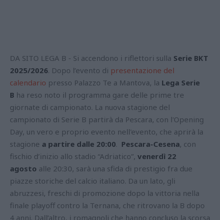
DA SITO LEGA B - Si accendono i riflettori sulla
Serie BKT
2025/2026
. Dopo l’evento di
presentazione del
calendario
presso Palazzo Te a Mantova, la
Lega Serie
B
ha reso noto il programma gare delle prime tre
giornate di campionato. La nuova stagione del
campionato di Serie B partirà da Pescara, con l'Opening
Day,
un vero e proprio evento nell'evento, che aprirà la
stagione
a partire dalle 20:00
.
Pescara-Cesena
, con
fischio d’inizio allo stadio “Adriatico”,
venerdì 22
agosto
alle 20:30, sarà una sfida di prestigio fra due
piazze storiche del calcio italiano. Da un lato, gli
abruzzesi, freschi di promozione dopo la vittoria nella
finale playoff contro la Ternana, che ritrovano la B dopo
4 anni. Dall’altro, i romagnoli che hanno concluso la scorsa