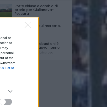
Porte chiuse e cambio di
orario per Giulianova-
Pescara
Ultim'ora
Fase di stallo sul mercato,
ma..
Il punto
sonal or
ection to
Il presidente Sebastiani è
diventato di nuovo nonno
ou may
È nato Lorenzo Labricciosa
 personal
out of the
 downstream
B’s List of