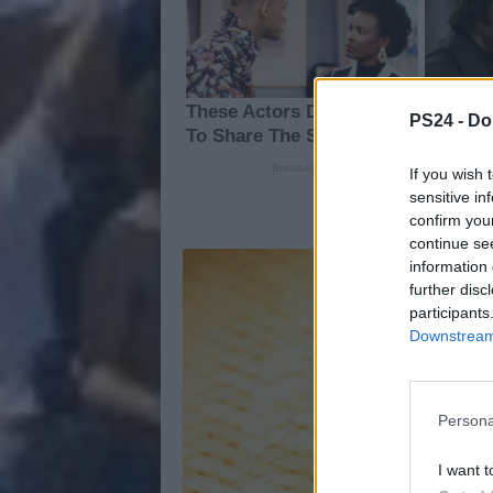
PS24 -
Do
If you wish 
sensitive in
confirm you
continue se
information 
further disc
participants
Downstream 
Persona
I want t