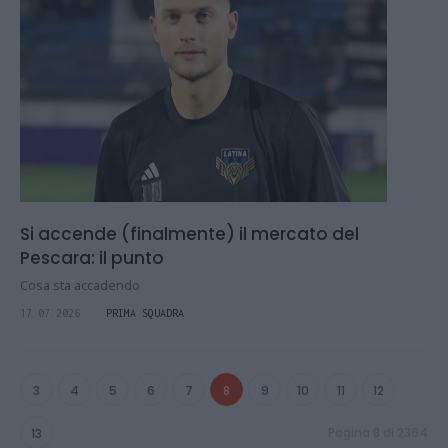
Si accende (finalmente) il mercato del
Pescara: il punto
Cosa sta accadendo
17.07.2026
PRIMA SQUADRA
3
4
5
6
7
8
9
10
11
12
Pagina 8 di 2364
13