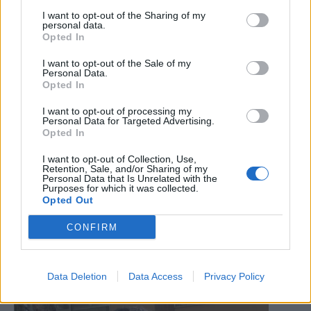
I want to opt-out of the Sharing of my
personal data.
Opted In
I want to opt-out of the Sale of my
Personal Data.
Opted In
I want to opt-out of processing my
Personal Data for Targeted Advertising.
Opted In
I want to opt-out of Collection, Use,
Retention, Sale, and/or Sharing of my
Personal Data that Is Unrelated with the
Purposes for which it was collected.
Opted Out
Muore la figlia Valentina, gravissimo lutto per
mister Baldini
CONFIRM
La nota di cordoglio del Delfino
17.07.2026
PRIMA SQUADRA
Data Deletion
Data Access
Privacy Policy