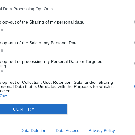
razie all'arrivo di Antetokounmpo e non solo...
l Data Processing Opt Outs
3.07.2026
BASKET
o opt-out of the Sharing of my personal data.
In
o opt-out of the Sale of my Personal Data.
ecimo Scudetto per il pescarese Di Fulvio,
In
he ora vola in Spagna....
to opt-out of processing my Personal Data for Targeted
arà il nuovo gioiello del Barcellona
ing.
In
2.07.2026
PALLANUOTO
o opt-out of Collection, Use, Retention, Sale, and/or Sharing
ersonal Data that Is Unrelated with the Purposes for which it
lected.
Out
CONFIRM
6 Nazioni, 108 squadre, oltre 2.500
resenze: tra Pescara e Montesilvano il
eglio del futsal giovanile mondiale!
Data Deletion
Data Access
Privacy Policy