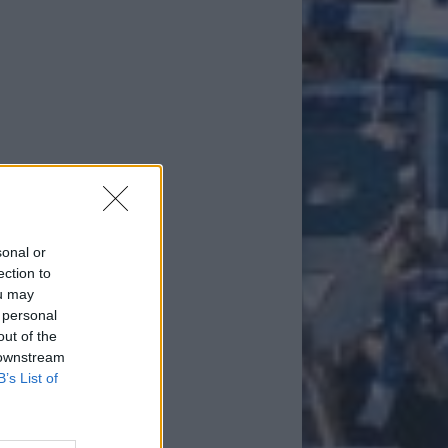
sonal or
ection to
ou may
 personal
out of the
 downstream
B’s List of