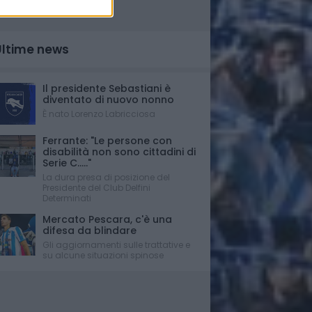
Ultime news
Il presidente Sebastiani è
diventato di nuovo nonno
È nato Lorenzo Labricciosa
Ferrante: "Le persone con
disabilità non sono cittadini di
Serie C....."
La dura presa di posizione del
Presidente del Club Delfini
Determinati
Mercato Pescara, c'è una
difesa da blindare
Gli aggiornamenti sulle trattative e
su alcune situazioni spinose