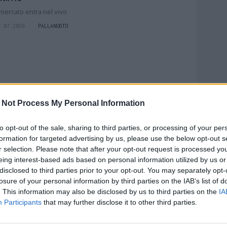
l mercato entra nel vivo
1.07.2026
PALLANUOTO
l fuoriclasse biancazzurro Egon Jurisic si
 Not Process My Personal Information
acconta
'intervista
to opt-out of the sale, sharing to third parties, or processing of your per
6.07.2026
PALLANUOTO
formation for targeted advertising by us, please use the below opt-out s
r selection. Please note that after your opt-out request is processed y
eing interest-based ads based on personal information utilized by us or
disclosed to third parties prior to your opt-out. You may separately opt-
losure of your personal information by third parties on the IAB’s list of
. This information may also be disclosed by us to third parties on the
IA
ontecchio rinnova e resta a Miami:
Participants
that may further disclose it to other third parties.
tavolta può vincere il titolo Nba!