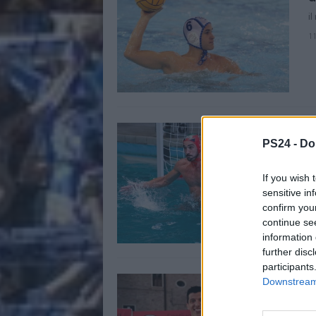
i
1
I
PS24 -
Do
r
L
If you wish 
0
sensitive in
confirm you
continue se
information 
further disc
participants
F
Downstream 
s