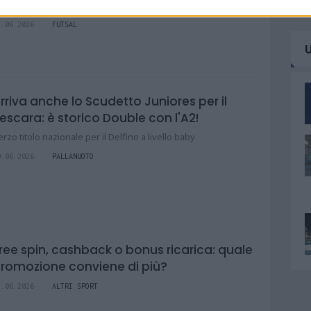
L VIA LA XIII EDIZIONE DELLA MONTESILVANO FUTSAL CUP
5.06.2026
FUTSAL
rriva anche lo Scudetto Juniores per il
escara: è storico Double con l'A2!
erzo titolo nazionale per il Delfino a livello baby
9.06.2026
PALLANUOTO
ree spin, cashback o bonus ricarica: quale
romozione conviene di più?
7.06.2026
ALTRI SPORT