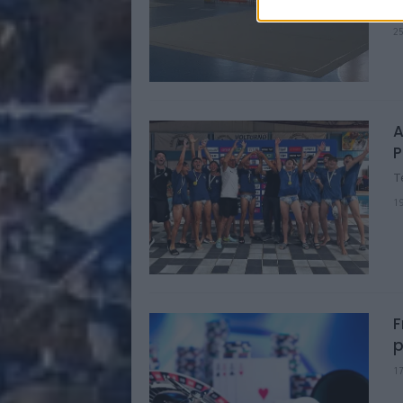
A
2
A
P
T
1
F
p
1