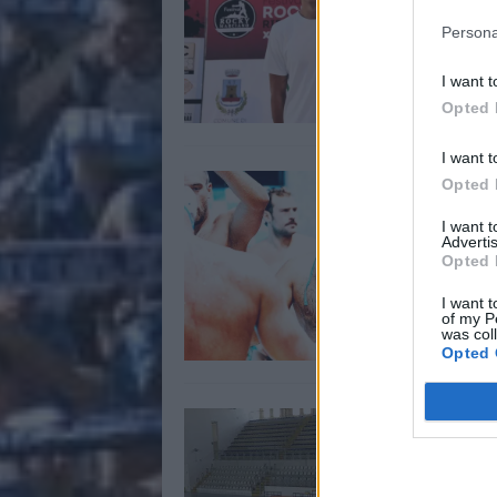
G
Persona
0
I want t
Opted 
I want t
D
Opted 
c
I want 
S
Advertis
Opted 
0
I want t
of my P
was col
Opted 
1
p
m