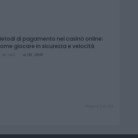
etodi di pagamento nei casinò online:
ome giocare in sicurezza e velocità
7.06.2026
ALTRI SPORT
Pagina 2 di 292