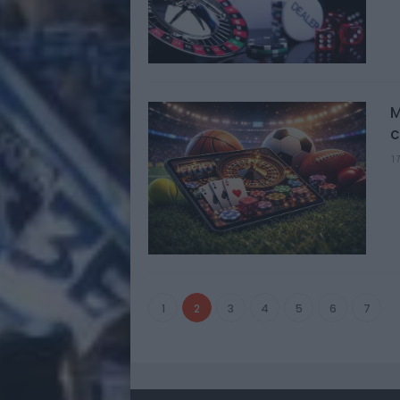
M
c
1
1
2
3
4
5
6
7