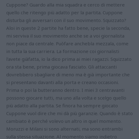
Cuppone? Guardo alla mia squadra e cerco di mettere
quello che ritengo più adatto per la partita. Cuppone
disturba gli avversari con il suo movimento. Squizzato?
Aloi in queste 2 partite ha fatto bene, specie la seconda,
mi serviva il suo movimento anche se a voi giornalista
non piace da centrale. Puòfare anchebla mezzala, come
in tutta la sua carriera. La formazione coi giornalisti
l'avete giàfatta, io la dico prima ai miei ragazzi. Squizzato
ora sta bene, prima giocava fasciato. Gli attaccanti
dovrebbero sbagliare di meno ma è già importante che
si presentano davanti alla porta e creano occasioni.
Prima o poi la butteranno dentro. I miei 3 centravanti
possono giocare tutti, ma uno alla volta e scelgo quello
più adatto alla partita. Se finora ha sempre giocato
Cuppone vuol dire che mi dà più garanzie. Quando è stato
cambiato è perché volevo un altro in quel momento.
Moruzzi e Milani si sono alternati, ma sono entrambi
sulla stessa situazione. Al momento siamo indietro