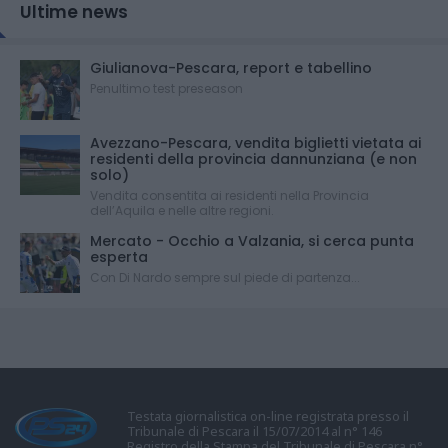
Ultime news
Giulianova-Pescara, report e tabellino
Penultimo test preseason
Avezzano-Pescara, vendita biglietti vietata ai
residenti della provincia dannunziana (e non
solo)
Vendita consentita ai residenti nella Provincia
dell’Aquila e nelle altre regioni.
Mercato - Occhio a Valzania, si cerca punta
esperta
Con Di Nardo sempre sul piede di partenza...
Testata giornalistica on-line registrata presso il
Tribunale di Pescara il 15/07/2014 al n° 146
Registro della Stampa del Tribunale di Pescara n°