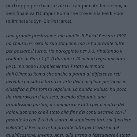
purtroppo peri biancazzurri il campionato finisce qui, in
semifinale va l’Olimpus Roma che troverà la Feldi Eboli
(eliminata la Syn-Bis Petrarca).
Una grande prestazione, ma inutile. Il Futsal Pescara 1997
ha chiuso ieri sera la sua stagione, ma le ha provate tutte
per passare il turno. Ha pareggiato per 3-3, ribaltando il
risultato di Gara 1 (2-4) durante i 40 minuti regolamentari
(3-1), ma dopo i supplementari è stato eliminato
dall'Olimpus Roma che anche a parità di differenza reti
avrebbe passato il turno in virtù della migliore posizione in
classifica a fine torneo regolare. La banda Palusci ha poco
da rimproverarsi ieri sera, avendo disputato una
grandissima partita, il rammarico è tutto per il match del
PalaRigopiano che è stato alla fine dei conti decisivo con il
pesante ko con 2 reti di scarto. Ai supplementari, col “portiere
volante”, il Pescara le ha provate tutte per trovare il gol
qualificazione. Invano. Anzi, alla sirena a festeggiare è stata