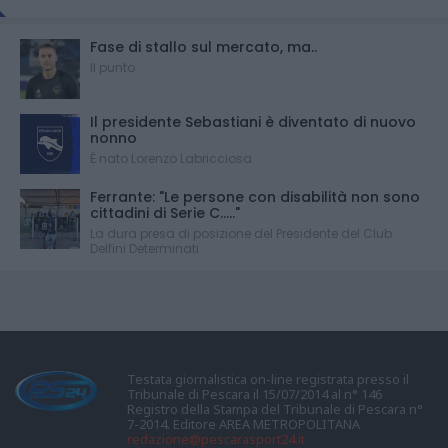
Fase di stallo sul mercato, ma..
Il punto
Il presidente Sebastiani è diventato di nuovo
nonno
È nato Lorenzo Labricciosa
Ferrante: "Le persone con disabilità non sono
cittadini di Serie C....."
La dura presa di posizione del Presidente del Club
Delfini Determinati
Testata giornalistica on-line registrata presso il
Tribunale di Pescara il 15/07/2014 al n° 146
Registro della Stampa del Tribunale di Pescara n°
7-2014. Editore AREA METROPOLITANA
redazione@pescarasport24.it