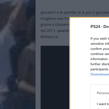
giocatori e le partite. In A poi ci gioca
scegliere uno fra lui, Maradona e Zico a
grazie a Giovanni Galeone, un allenator
PS24 -
Do
nel 2011, quando ancora giocava, ai nost
dell'epoca:
If you wish 
sensitive in
confirm you
continue se
information 
further disc
participants
Downstream 
Persona
I want t