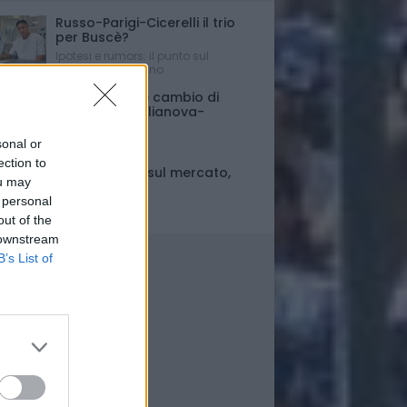
Russo-Parigi-Cicerelli il trio
per Buscè?
Ipotesi e rumors: il punto sul
mercato del Delfino
Porte chiuse e cambio di
orario per Giulianova-
Pescara
sonal or
Ultim'ora
ection to
Fase di stallo sul mercato,
ou may
ma..
 personal
Il punto
out of the
 downstream
B’s List of