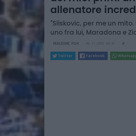
allenatore incred
"Sliskovic, per me un mito.
uno fra lui, Maradona e Zi
REDAZIONE PS24
08.11.2025 00:01
0
Twitter
Facebook
Whatsap