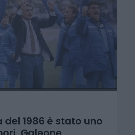
a del 1986 è stato uno
mori. Galeone