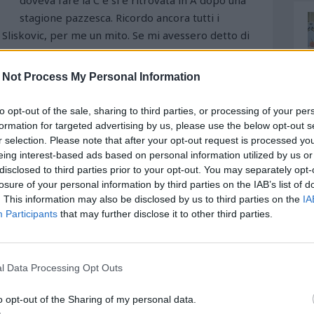
doveva fare la C e si è ritrovata in A dopo una
stagione pazzesca. Ricordo ancora tutti i
va Sliskovic, per me un mito. Se mi avessero detto di
vrei scelto Sliskovic. Mi sono innamorato del Pescara
e incredibile che giocava un calcio champagne”. Già
 Not Process My Personal Information
ri microfoni parlò del Pescara. Ecco il video
to opt-out of the sale, sharing to third parties, or processing of your per
formation for targeted advertising by us, please use the below opt-out s
r selection. Please note that after your opt-out request is processed y
eing interest-based ads based on personal information utilized by us or
disclosed to third parties prior to your opt-out. You may separately opt-
losure of your personal information by third parties on the IAB’s list of
. This information may also be disclosed by us to third parties on the
IA
Participants
that may further disclose it to other third parties.
l Data Processing Opt Outs
o opt-out of the Sharing of my personal data.