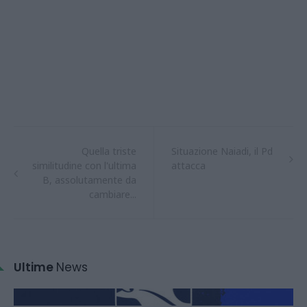
Quella triste
Situazione Naiadi, il Pd
similitudine con l'ultima
attacca
B, assolutamente da
cambiare...
Ultime
News