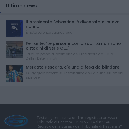
Ultime news
Il presidente Sebastiani è diventato di nuovo
nonno
È nato Lorenzo Labricciosa
Ferrante: "Le persone con disabilità non sono
cittadini di Serie C....."
La dura presa di posizione del Presidente del Club
Delfini Determinati
Mercato Pescara, c'è una difesa da blindare
Gli aggiornamenti sulle trattative e su alcune situazioni
spinose
Testata giornalistica on-line registrata presso il
Tribunale di Pescara il 15/07/2014 al n° 146
Registro della Stampa del Tribunale di Pescara n°