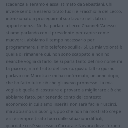
scadenza a Teramo e assai stimato da Sebastiani. Chi
invece sembra essersi tirato fuori è Fracchiolla del Lecco,
intenzionato a proseguire il suo lavoro nel club di
appartenenza. Ne ha parlato a Lecco Channel: “Adesso
stiamo parlando con il presidente per capire come
muoverci, abbiamo il tempo necessario per
programmare. Il mio telefono squilla? Sì. La mia volontà è
quella di rimanere qui, non sono scappato e non ho
neanche voglia di farlo. Se si parla tanto del mio nome mi
fa piacere, ma è frutto del lavoro: giusto l’altro giorno
parlavo con Marotta e mi ha confermato, un anno dopo,
che ho fatto tutto ciò che gli avevo promesso. La mia
voglia è quella di costruire e provare a migliorare ciò che
abbiamo fatto, pur tenendo conto del contesto
economico in cui siamo inseriti: non sarà facile riuscirci,
ma abbiamo un buon gruppo che non ha mostrato crepe
e si è sempre tirato fuori dalle situazioni difficili,
guardate cos’è successo a Carrara e Novara dove c’erano