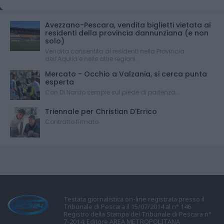
Avezzano-Pescara, vendita biglietti vietata ai
residenti della provincia dannunziana (e non
solo)
Vendita consentita ai residenti nella Provincia
dell’Aquila e nelle altre regioni.
Mercato - Occhio a Valzania, si cerca punta
esperta
Con Di Nardo sempre sul piede di partenza...
Triennale per Christian D'Errico
Contratto firmato
Testata giornalistica on-line registrata presso il
Tribunale di Pescara il 15/07/2014 al n° 146
Registro della Stampa del Tribunale di Pescara n°
7-2014. Editore AREA METROPOLITANA