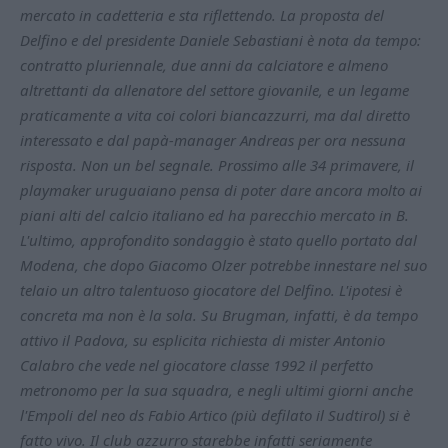
mercato in cadetteria e sta riflettendo. La proposta del
Delfino e del presidente Daniele Sebastiani è nota da tempo:
contratto pluriennale, due anni da calciatore e almeno
altrettanti da allenatore del settore giovanile, e un legame
praticamente a vita coi colori biancazzurri, ma dal diretto
interessato e dal papà-manager Andreas per ora nessuna
risposta. Non un bel segnale. Prossimo alle 34 primavere, il
playmaker uruguaiano pensa di poter dare ancora molto ai
piani alti del calcio italiano ed ha parecchio mercato in B.
L'ultimo, approfondito sondaggio è stato quello portato dal
Modena, che dopo Giacomo Olzer potrebbe innestare nel suo
telaio un altro talentuoso giocatore del Delfino. L'ipotesi è
concreta ma non è la sola. Su Brugman, infatti, è da tempo
attivo il Padova, su esplicita richiesta di mister Antonio
Calabro che vede nel giocatore classe 1992 il perfetto
metronomo per la sua squadra, e negli ultimi giorni anche
l'Empoli del neo ds Fabio Artico (più defilato il Sudtirol) si è
fatto vivo. Il club azzurro starebbe infatti seriamente