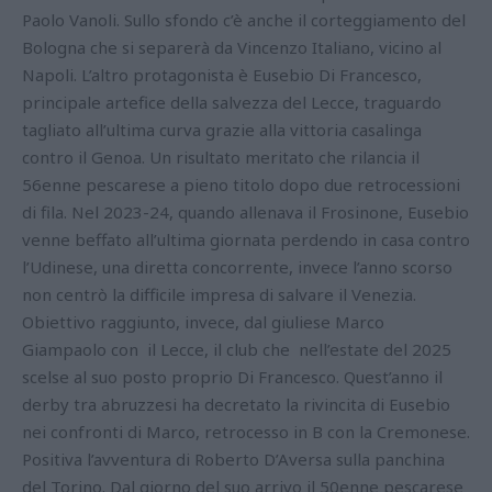
Paolo Vanoli. Sullo sfondo c’è anche il corteggiamento del
Bologna che si separerà da Vincenzo Italiano, vicino al
Napoli. L’altro protagonista è Eusebio Di Francesco,
principale artefice della salvezza del Lecce, traguardo
tagliato all’ultima curva grazie alla vittoria casalinga
contro il Genoa. Un risultato meritato che rilancia il
56enne pescarese a pieno titolo dopo due retrocessioni
di fila. Nel 2023-24, quando allenava il Frosinone, Eusebio
venne beffato all’ultima giornata perdendo in casa contro
l’Udinese, una diretta concorrente, invece l’anno scorso
non centrò la difficile impresa di salvare il Venezia.
Obiettivo raggiunto, invece, dal giuliese Marco
Giampaolo con il Lecce, il club che nell’estate del 2025
scelse al suo posto proprio Di Francesco. Quest’anno il
derby tra abruzzesi ha decretato la rivincita di Eusebio
nei confronti di Marco, retrocesso in B con la Cremonese.
Positiva l’avventura di Roberto D’Aversa sulla panchina
del Torino. Dal giorno del suo arrivo il 50enne pescarese