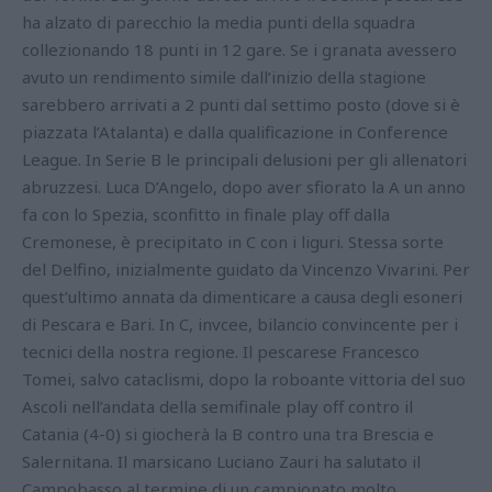
ha alzato di parecchio la media punti della squadra
collezionando 18 punti in 12 gare. Se i granata avessero
avuto un rendimento simile dall’inizio della stagione
sarebbero arrivati a 2 punti dal settimo posto (dove si è
piazzata l’Atalanta) e dalla qualificazione in Conference
League. In Serie B le principali delusioni per gli allenatori
abruzzesi. Luca D’Angelo, dopo aver sfiorato la A un anno
fa con lo Spezia, sconfitto in finale play off dalla
Cremonese, è precipitato in C con i liguri. Stessa sorte
del Delfino, inizialmente guidato da Vincenzo Vivarini. Per
quest’ultimo annata da dimenticare a causa degli esoneri
di Pescara e Bari. In C, invcee, bilancio convincente per i
tecnici della nostra regione. Il pescarese Francesco
Tomei, salvo cataclismi, dopo la roboante vittoria del suo
Ascoli nell’andata della semifinale play off contro il
Catania (4-0) si giocherà la B contro una tra Brescia e
Salernitana. Il marsicano Luciano Zauri ha salutato il
Campobasso al termine di un campionato molto