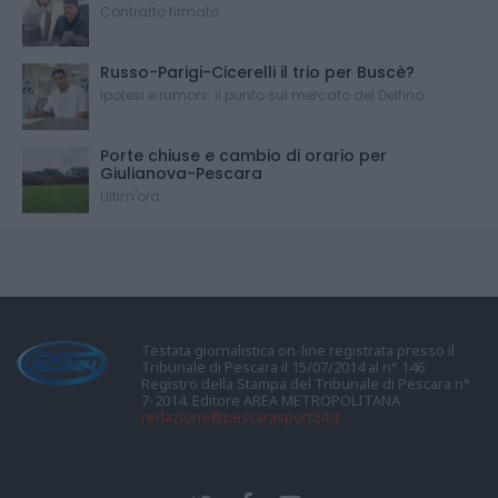
Contratto firmato
Russo-Parigi-Cicerelli il trio per Buscè?
Ipotesi e rumors: il punto sul mercato del Delfino
Porte chiuse e cambio di orario per
Giulianova-Pescara
Ultim'ora
Testata giornalistica on-line registrata presso il
Tribunale di Pescara il 15/07/2014 al n° 146
Registro della Stampa del Tribunale di Pescara n°
7-2014. Editore AREA METROPOLITANA
redazione@pescarasport24.it