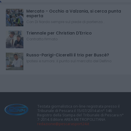
Mercato - Occhio a Valzania, si cerca punta
esperta
Con Di Nardo sempre sul piede di partenza...
Triennale per Christian D'Errico
Contratto firmato
Russo-Parigi-Cicerelli il trio per Buscè?
Ipotesi e rumors: il punto sul mercato del Delfino
Testata giornalistica on-line registrata presso il
Tribunale di Pescara il 15/07/2014 al n° 146
Registro della Stampa del Tribunale di Pescara n°
7-2014. Editore AREA METROPOLITANA
redazione@pescarasport24.it