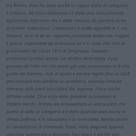
tra Rimini, dove ha vinto anche la Coppa Italia di categoria,
e Cosenza. Ad inizio settimana c'è stata una chiacchierata
esplorativa informale che è stata ritenuta da persone vicine
al trainer “costruttiva”. L'allenatore è molto appetito in C ma
Pescara, al di là di un rapporto personale stretto con Foggia,
è piazza importante ed ambiziosa ed è in cima alla lista di
gradimento del classe 1975 di Gragnano. Contatti
preliminari positivi anche con Matteo Andreoletti, il più
giovane del lotto ma che vanta già una promozione in B alla
guida del Padova, club al quale è ancora legato fino al 2028
(ma liberarsi non sarebbe un problema, essendo comune
interesse delle parti svincolarsi dal legame). Piace anche
all'Inter Under 23 in vista della possibile successione di
Stefano Vecchi, tentato da un'avventura in una società che
punta al salto di categoria (c'è stata qualche voce anche in
chiave Delfino), e la situazione è in evoluzione. Resiste anche
la candidatura di Emanuele Troise, nella stagione appena
conclusa subentrato a Massimo Paci dopo 4 partite alla