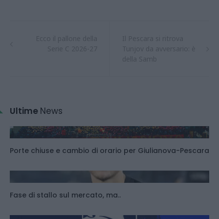
Ecco il pallone della
Il Pescara si ritrova
Serie C 2026-27
Tunjov da avversario: è
della Samb
Ultime
News
Porte chiuse e cambio di orario per Giulianova-Pescara
Fase di stallo sul mercato, ma..