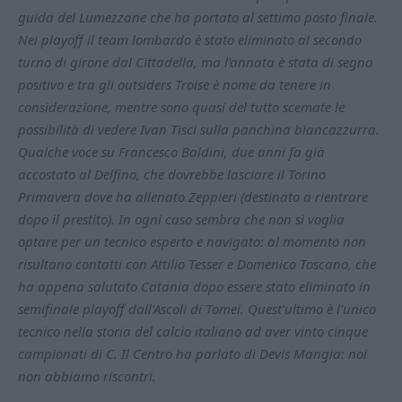
guida del Lumezzane che ha portato al settimo posto finale.
Nei playoff il team lombardo è stato eliminato al secondo
turno di girone dal Cittadella, ma l'annata è stata di segno
positivo e tra gli outsiders Troise è nome da tenere in
considerazione, mentre sono quasi del tutto scemate le
possibilità di vedere Ivan Tisci sulla panchina biancazzurra.
Qualche voce su Francesco Baldini, due anni fa già
accostato al Delfino, che dovrebbe lasciare il Torino
Primavera dove ha allenato Zeppieri (destinato a rientrare
dopo il prestito). In ogni caso sembra che non si voglia
optare per un tecnico esperto e navigato: al momento non
risultano contatti con Attilio Tesser e Domenico Toscano, che
ha appena salutato Catania dopo essere stato eliminato in
semifinale playoff dall'Ascoli di Tomei. Quest'ultimo è l'unico
tecnico nella storia del calcio italiano ad aver vinto cinque
campionati di C. Il Centro ha parlato di Devis Mangia: noi
non abbiamo riscontri.