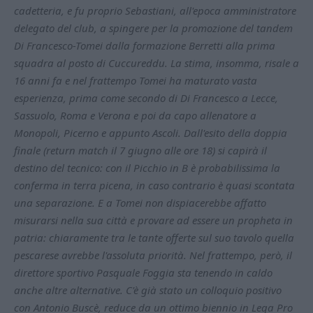
cadetteria, e fu proprio Sebastiani, all'epoca amministratore
delegato del club, a spingere per la promozione del tandem
Di Francesco-Tomei dalla formazione Berretti alla prima
squadra al posto di Cuccureddu. La stima, insomma, risale a
16 anni fa e nel frattempo Tomei ha maturato vasta
esperienza, prima come secondo di Di Francesco a Lecce,
Sassuolo, Roma e Verona e poi da capo allenatore a
Monopoli, Picerno e appunto Ascoli. Dall'esito della doppia
finale (return match il 7 giugno alle ore 18) si capirà il
destino del tecnico: con il Picchio in B è probabilissima la
conferma in terra picena, in caso contrario è quasi scontata
una separazione. E a Tomei non dispiacerebbe affatto
misurarsi nella sua città e provare ad essere un propheta in
patria: chiaramente tra le tante offerte sul suo tavolo quella
pescarese avrebbe l'assoluta priorità. Nel frattempo, però, il
direttore sportivo Pasquale Foggia sta tenendo in caldo
anche altre alternative. C'è già stato un colloquio positivo
con Antonio Buscè, reduce da un ottimo biennio in Lega Pro