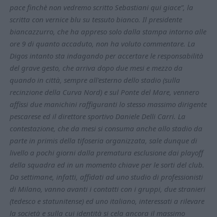
pace finchè non vedremo scritto Sebastiani qui giace”, la
scritta con vernice blu su tessuto bianco. Il presidente
biancazzurro, che ha appreso solo dalla stampa intorno alle
ore 9 di quanto accaduto, non ha voluto commentare. La
Digos intanto sta indagando per accertare le responsabilità
del grave gesto, che arriva dopo due mesi e mezzo da
quando in città, sempre all'esterno dello stadio (sulla
recinzione della Curva Nord) e sul Ponte del Mare, vennero
affissi due manichini raffiguranti lo stesso massimo dirigente
pescarese ed il direttore sportivo Daniele Delli Carri. La
contestazione, che da mesi si consuma anche allo stadio da
parte in primis della tifoseria organizzata, sale dunque di
livello a pochi giorni dalla prematura esclusione dai playoff
della squadra ed in un momento chiave per le sorti del club.
Da settimane, infatti, affidati ad uno studio di professionisti
di Milano, vanno avanti i contatti con i gruppi, due stranieri
(tedesco e statunitense) ed uno italiano, interessati a rilevare
la società e sulla cui identità si cela ancora il massimo