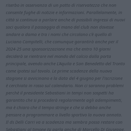
riserbo in osservanza di un patto di riservatezza che non
consente fughe di notizie e informazioni. Parallelamente, in
città si continua a parlare anche di possibili ingressi di nuovi
soci qualora il passaggio di mano del club non dovesse
andare a dama e tra i nomi che circolano c'è quello di
Luciano Campitelli, che comunque garantirà anche per il
2024-25 una sponsorizzazione ma che entro 10 giorni
deciderà se rientrare nel mondo del calcio dalla porta
principale, avendo anche L'Aquila e San Benedetto del Tronto
come ipotesi sul tavolo. Le prime scadenze della nuova
stagione si avvicinano e la data del 4 giugno per l'iscrizione
è cerchiata in rosso sul calendario. Non ci saranno problemi
perchè il presidente Sebastiani in tempi non sospetti ha
garantito che si procederà regolarmente agli adempimenti,
ma è chiaro che il tempo stringe e che si debba anche
pensare a programmare a livello sportivo la nuova annata.
Il ds Delli Carri va a scadenza ma sembra possa restare con
Sebastiani al timone (si parla anche di Marcello Di Giuseppe,