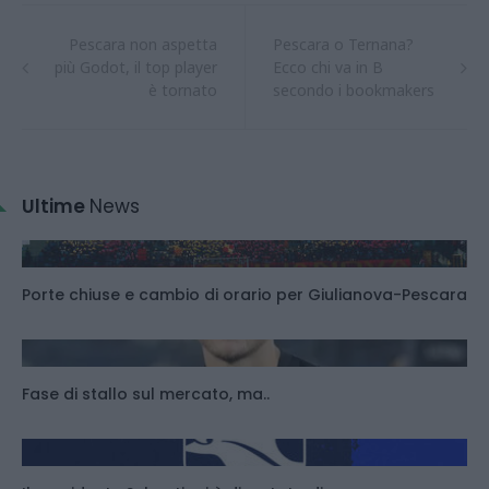
Pescara non aspetta
Pescara o Ternana?
più Godot, il top player
Ecco chi va in B
è tornato
secondo i bookmakers
Ultime
News
Porte chiuse e cambio di orario per Giulianova-Pescara
Fase di stallo sul mercato, ma..