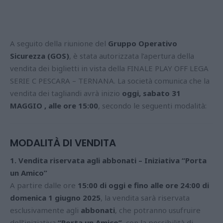
A seguito della riunione del
Gruppo Operativo
Sicurezza (GOS)
, è stata autorizzata l’apertura della
vendita dei biglietti in vista della FINALE PLAY OFF LEGA
SERIE C PESCARA – TERNANA. La società comunica che la
vendita dei tagliandi avrà inizio
oggi, sabato 31
MAGGIO , alle ore 15:00
, secondo le seguenti modalità:
MODALITÀ DI VENDITA
1. Vendita riservata agli abbonati – Iniziativa “Porta
un Amico”
A partire dalle ore
15:00 di oggi e fino alle ore 24:00 di
domenica 1 giugno 2025
, la vendita sarà riservata
esclusivamente agli
abbonati
, che potranno usufruire
dell’iniziativa
“Porta un Amico”
, con la possibilità di