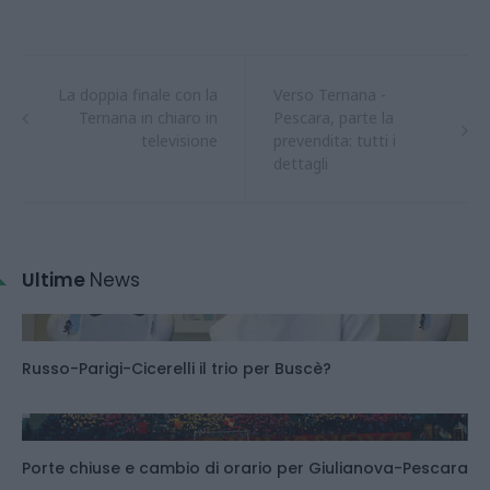
La doppia finale con la
Verso Ternana -
Ternana in chiaro in
Pescara, parte la
televisione
prevendita: tutti i
dettagli
Ultime
News
Russo-Parigi-Cicerelli il trio per Buscè?
Porte chiuse e cambio di orario per Giulianova-Pescara