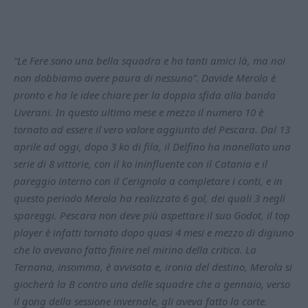
“Le Fere sono una bella squadra e ho tanti amici là, ma noi
non dobbiamo avere paura di nessuno”. Davide Merola è
pronto e ha le idee chiare per la doppia sfida alla banda
Liverani. In questo ultimo mese e mezzo il numero 10 è
tornato ad essere il vero valore aggiunto del Pescara. Dal 13
aprile ad oggi, dopo 3 ko di fila, il Delfino ha inanellato una
serie di 8 vittorie, con il ko ininfluente con il Catania e il
pareggio interno con il Cerignola a completare i conti, e in
questo periodo Merola ha realizzato 6 gol, dei quali 3 negli
spareggi. Pescara non deve più aspettare il suo Godot, il top
player è infatti tornato dopo quasi 4 mesi e mezzo di digiuno
che lo avevano fatto finire nel mirino della critica. La
Ternana, insomma, è avvisata e, ironia del destino, Merola si
giocherà la B contro una delle squadre che a gennaio, verso
il gong della sessione invernale, gli aveva fatto la corte.