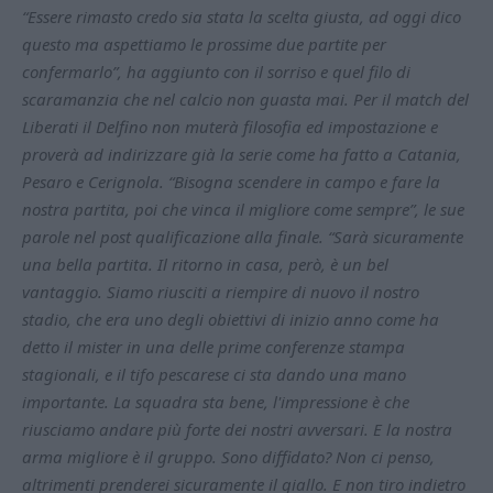
“Essere rimasto credo sia stata la scelta giusta, ad oggi dico
questo ma aspettiamo le prossime due partite per
confermarlo”, ha aggiunto con il sorriso e quel filo di
scaramanzia che nel calcio non guasta mai. Per il match del
Liberati il Delfino non muterà filosofia ed impostazione e
proverà ad indirizzare già la serie come ha fatto a Catania,
Pesaro e Cerignola. “Bisogna scendere in campo e fare la
nostra partita, poi che vinca il migliore come sempre”, le sue
parole nel post qualificazione alla finale. “Sarà sicuramente
una bella partita. Il ritorno in casa, però, è un bel
vantaggio. Siamo riusciti a riempire di nuovo il nostro
stadio, che era uno degli obiettivi di inizio anno come ha
detto il mister in una delle prime conferenze stampa
stagionali, e il tifo pescarese ci sta dando una mano
importante. La squadra sta bene, l'impressione è che
riusciamo andare più forte dei nostri avversari. E la nostra
arma migliore è il gruppo. Sono diffidato? Non ci penso,
altrimenti prenderei sicuramente il giallo. E non tiro indietro