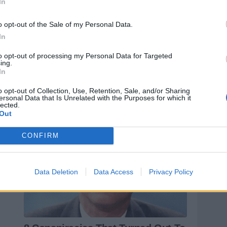
In
di battaglia e paura. Ma Letizia, tra i migliori fino a
all'indietro spalanca la via del gol a Fila, che non
o opt-out of the Sale of my Personal Data.
del definitivo 4-2. Entrano a frittata fatta Gravillon
In
a è tardi. Il sipario sul match è già sceso…
to opt-out of processing my Personal Data for Targeted
ing.
In
o opt-out of Collection, Use, Retention, Sale, and/or Sharing
ersonal Data that Is Unrelated with the Purposes for which it
lected.
Out
CONFIRM
Data Deletion
Data Access
Privacy Policy