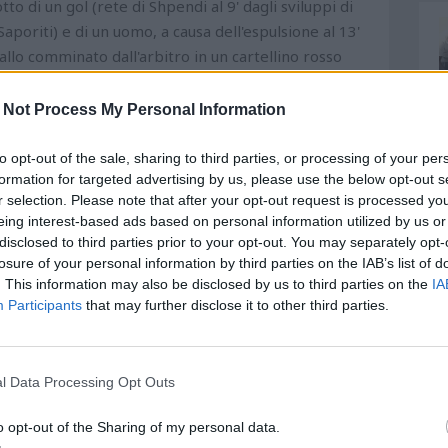
tto di un gol (rete di Shpendi al 9' dagli sviluppi di
aporiti) e di un uomo, a causa dell'espulsione al 13'
llo comminato dall'arbitro in un cartellino rosso
colpi di testa di Popov e soprattutto un tiro da fuori
ani al gol che ha esultato poi al 33' con un colpo di
 Not Process My Personal Information
ner. riapre la contesa prima dell'intervallo un
a difesa toscana assai pasticciona. Prima del break
to opt-out of the sale, sharing to third parties, or processing of your per
formation for targeted advertising by us, please use the below opt-out s
ulignati c'è e non si è fatto beffare. Nella ripresa di
r selection. Please note that after your opt-out request is processed y
con Caserta a usufruire dunque già di 3 cambi (nel
eing interest-based ads based on personal information utilized by us or
 Inocenti) ma a gioire è il Pescara che al 47'
disclosed to third parties prior to your opt-out. You may separately opt-
e pari. 2-2 in rimonta con un uomo in meno.
losure of your personal information by third parties on the IAB’s list of
ia è l'ammonizione a Casgnano che, causa diffida
. This information may also be disclosed by us to third parties on the
IA
io è ottimo in due circostanze sul primo palo e il
Participants
that may further disclose it to other third parties.
sa e Brugman impegna Fulignati. al 60' clamoroso
a beffa è dietro l'angolo ed è firmata Shpendi, con il
la inattiva (non un corner ma un calcio di punizione
l Data Processing Opt Outs
scara, che avvicenda subito Caligara con Berardi. Poi
o opt-out of the Sharing of my personal data.
lzania. Berardi da fuoi impegna Fulignati, l'Empoli