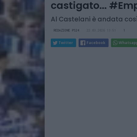
castigato... #Em
Al Castelani è andata così.
REDAZIONE PS24
22.03.2026 13:51
1
Twitter
Facebook
Whatsap