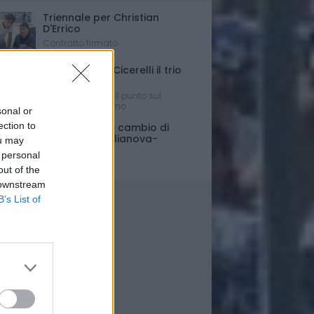
Triennale per Christian
D'Errico
Contratto firmato
Russo-Parigi-Cicerelli il trio
per Buscè?
Ipotesi e rumors: il punto sul
mercato del Delfino
sonal or
ection to
Porte chiuse e cambio di
orario per Giulianova-
ou may
Pescara
 personal
Ultim'ora
out of the
 downstream
B’s List of