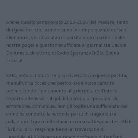
Anche questo campionato 2025-2026 del Pescara, tanto
dei giocatori che scenderanno in campo quanto del suo
allenatore, verrà valutato - partita dopo partita - dalle
nostre pagelle quest’anno affidate al giornalista Davide
De Amicis, direttore di Radio Speranza InBlu. Buona
lettura!
SAIO, voto 5: non corre grossi pericoli in questa partita,
ma sull’unica occasione pericolosa è stato carente
permettendo – unitamente alla dormita dell’intero
reparto difensivo – il gol del pareggio spezzino. Un
errore che, comunque, non gli toglie una sufficienza per
come ha condotto la seconda parte di stagione tra i
pali, dopo il grave infortunio occorso a Desplanches. Al di
là di ciò, al 5’ respinge bene un traversone di
Lapadula. Al 22’ blocca un rinvio profondo di Bonfanti;