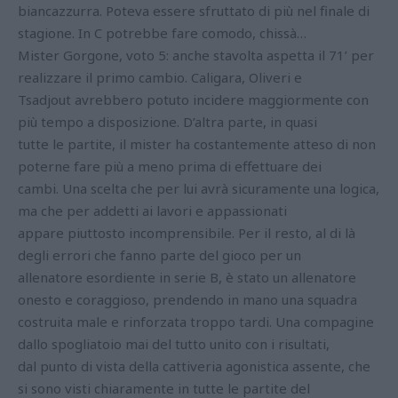
biancazzurra. Poteva essere sfruttato di più nel finale di
stagione. In C potrebbe fare comodo, chissà…
Mister Gorgone, voto 5: anche stavolta aspetta il 71’ per
realizzare il primo cambio. Caligara, Oliveri e
Tsadjout avrebbero potuto incidere maggiormente con
più tempo a disposizione. D’altra parte, in quasi
tutte le partite, il mister ha costantemente atteso di non
poterne fare più a meno prima di effettuare dei
cambi. Una scelta che per lui avrà sicuramente una logica,
ma che per addetti ai lavori e appassionati
appare piuttosto incomprensibile. Per il resto, al di là
degli errori che fanno parte del gioco per un
allenatore esordiente in serie B, è stato un allenatore
onesto e coraggioso, prendendo in mano una squadra
costruita male e rinforzata troppo tardi. Una compagine
dallo spogliatoio mai del tutto unito con i risultati,
dal punto di vista della cattiveria agonistica assente, che
si sono visti chiaramente in tutte le partite del