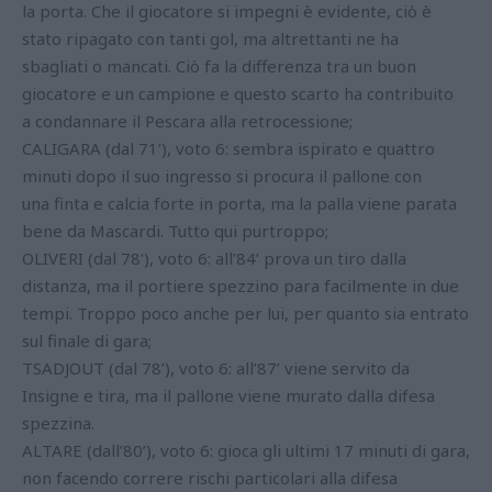
la porta. Che il giocatore si impegni è evidente, ciò è
stato ripagato con tanti gol, ma altrettanti ne ha
sbagliati o mancati. Ciò fa la differenza tra un buon
giocatore e un campione e questo scarto ha contribuito
a condannare il Pescara alla retrocessione;
CALIGARA (dal 71’), voto 6: sembra ispirato e quattro
minuti dopo il suo ingresso si procura il pallone con
una finta e calcia forte in porta, ma la palla viene parata
bene da Mascardi. Tutto qui purtroppo;
OLIVERI (dal 78’), voto 6: all’84’ prova un tiro dalla
distanza, ma il portiere spezzino para facilmente in due
tempi. Troppo poco anche per lui, per quanto sia entrato
sul finale di gara;
TSADJOUT (dal 78’), voto 6: all’87’ viene servito da
Insigne e tira, ma il pallone viene murato dalla difesa
spezzina.
ALTARE (dall’80’), voto 6: gioca gli ultimi 17 minuti di gara,
non facendo correre rischi particolari alla difesa