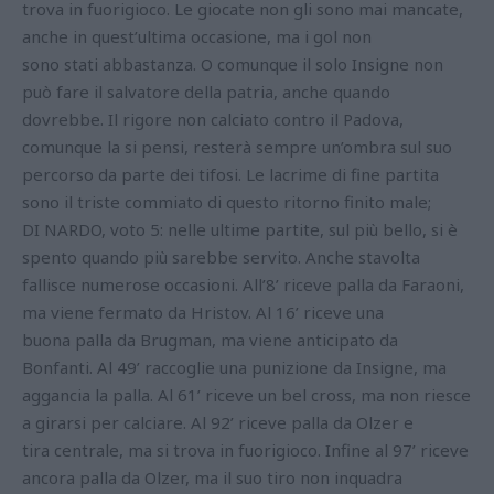
trova in fuorigioco. Le giocate non gli sono mai mancate,
anche in quest’ultima occasione, ma i gol non
sono stati abbastanza. O comunque il solo Insigne non
può fare il salvatore della patria, anche quando
dovrebbe. Il rigore non calciato contro il Padova,
comunque la si pensi, resterà sempre un’ombra sul suo
percorso da parte dei tifosi. Le lacrime di fine partita
sono il triste commiato di questo ritorno finito male;
DI NARDO, voto 5: nelle ultime partite, sul più bello, si è
spento quando più sarebbe servito. Anche stavolta
fallisce numerose occasioni. All’8’ riceve palla da Faraoni,
ma viene fermato da Hristov. Al 16’ riceve una
buona palla da Brugman, ma viene anticipato da
Bonfanti. Al 49’ raccoglie una punizione da Insigne, ma
aggancia la palla. Al 61’ riceve un bel cross, ma non riesce
a girarsi per calciare. Al 92’ riceve palla da Olzer e
tira centrale, ma si trova in fuorigioco. Infine al 97’ riceve
ancora palla da Olzer, ma il suo tiro non inquadra