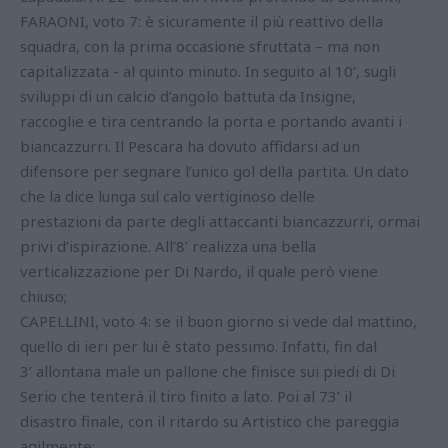
FARAONI, voto 7: è sicuramente il più reattivo della
squadra, con la prima occasione sfruttata – ma non
capitalizzata - al quinto minuto. In seguito al 10’, sugli
sviluppi di un calcio d’angolo battuta da Insigne,
raccoglie e tira centrando la porta e portando avanti i
biancazzurri. Il Pescara ha dovuto affidarsi ad un
difensore per segnare l’unico gol della partita. Un dato
che la dice lunga sul calo vertiginoso delle
prestazioni da parte degli attaccanti biancazzurri, ormai
privi d’ispirazione. All’8’ realizza una bella
verticalizzazione per Di Nardo, il quale però viene
chiuso;
CAPELLINI, voto 4: se il buon giorno si vede dal mattino,
quello di ieri per lui è stato pessimo. Infatti, fin dal
3’ allontana male un pallone che finisce sui piedi di Di
Serio che tenterà il tiro finito a lato. Poi al 73’ il
disastro finale, con il ritardo su Artistico che pareggia
agilmente;