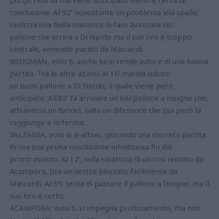
conclusione. Al 92’ nonostante un problema alla spalla,
realizza una bella manovra in fase avanzata col
pallone che arriva a Di Nardo ma il suo tiro è troppo
centrale, venendo parato da Mascardi;
BRUGMAN, voto 6: anche lui si rende autore di una buona
partita. Tra le altre azioni, al 16’ manda subito
un buon pallone a Di Nardo, il quale viene però
anticipato. All’83’ fa arrivare un bel pallone a Insigne che,
attraverso un tunnel, salta un difensore che poi però la
raggiunge e lo ferma;
VALZANIA, voto 6: è attivo, giocando una discreta partita.
Prova una prima conclusione infruttuosa fin dal
primo minuto. Al 12’, sulla ribattuta di un tiro tentato da
Acampora, tira un destro bloccato facilmente da
Mascardi. Al 35’ tenta di passare il pallone a Insigne, ma il
suo tiro è corto;
ACAMPORA, voto 6: si impegna proficuamente, ma non