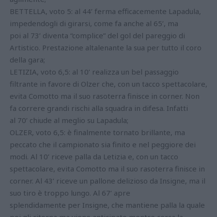
BETTELLA, voto 5: al 44’ ferma efficacemente Lapadula,
impedendogli di girarsi, come fa anche al 65’, ma
poi al 73’ diventa “complice” del gol del pareggio di
Artistico. Prestazione altalenante la sua per tutto il coro
della gara;
LETIZIA, voto 6,5: al 10’ realizza un bel passaggio
filtrante in favore di Olzer che, con un tacco spettacolare,
evita Comotto ma il suo rasoterra finisce in corner. Non
fa correre grandi rischi alla squadra in difesa. Infatti
al 70’ chiude al meglio su Lapadula;
OLZER, voto 6,5: è finalmente tornato brillante, ma
peccato che il campionato sia finito e nel peggiore dei
modi. Al 10’ riceve palla da Letizia e, con un tacco
spettacolare, evita Comotto ma il suo rasoterra finisce in
corner. Al 43’ riceve un pallone delizioso da Insigne, ma il
suo tiro è troppo lungo. Al 67’ apre
splendidamente per Insigne, che mantiene palla la quale
poi gli ritorna ma viene anticipato mentre cerca la