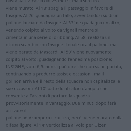
basta. Al 12’ calcia dai 25 metri, ma il suo tiro
viene murato. Al 18’ sbaglia il passaggio in favore di
Insigne. Al 26’ guadagna un fallo, avventandosi su di un
pallone lanciato da Insigne. Al 33’ ne guadagna un altro,
venendo colpito al volto da Vignali mentre si
cimenta in una serie di dribbling. Al 58’ realizza un
ottimo scambio con Insigne il quale tira il pallone, ma
viene parato da Mascardi. Al 59’ viene nuovamente
colpito al volto, guadagnando l’ennesima posizione;
INSIGNE, voto 6,5: non si può dire che non sia in partita,
continuando a produrre assist e occasioni, ma il
gol non arriva e il resto della squadra non capitalizza le
sue occasioni. Al 10’ batte lui il calcio d’angolo che
consente a Faraoni di portare la squadra
provvisoriamente in vantaggio. Due minuti dopo farà
arrivare il
pallone ad Acampora il cui tiro, però, viene murato dalla
difesa ligure. Al 14’ verticalizza al volo per Olzer