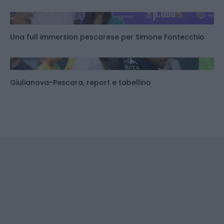
Una full immersion pescarese per Simone Fontecchio
Giulianova-Pescara, report e tabellino