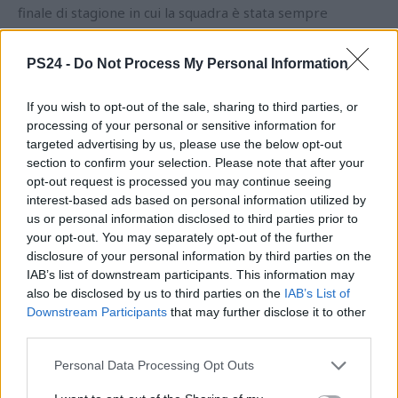
finale di stagione in cui la squadra è stata sempre
rimontata o superata. Non ci si salva così e infatti ciò non
è avvenuto. Peccato perché con quella classifica
PS24 -
Do Not Process My Personal Information
“immobile”, il campionato era come se si fosse fermato
per
If you wish to opt-out of the sale, sharing to third parties, or
attendere la salvezza dei biancazzurri che, artefici del
processing of your personal or sensitive information for
targeted advertising by us, please use the below opt-out
proprio destino, hanno declinato l’invito
section to confirm your selection. Please note that after your
abbandonandosi alla terza serie. I pescaresi amano il
opt-out request is processed you may continue seeing
vero calcio e meritano di meglio!
interest-based ads based on personal information utilized by
us or personal information disclosed to third parties prior to
your opt-out. You may separately opt-out of the further
disclosure of your personal information by third parties on the
IAB’s list of downstream participants. This information may
also be disclosed by us to third parties on the
IAB’s List of
Downstream Participants
that may further disclose it to other
third parties.
Personal Data Processing Opt Outs