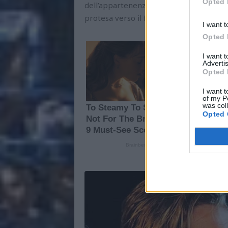
Opted 
dell’appartenenza a una città che si è 
protesa verso il futuro, nella sua attrat
I want t
Opted 
I want 
Advertis
Opted 
I want t
of my P
was col
Opted 