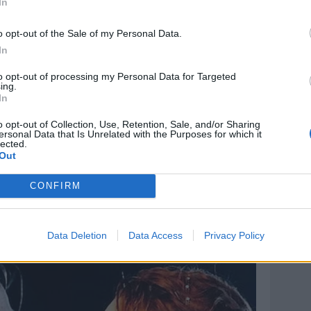
In
sempre mostrata accogliente, aperta al nuovo e
tività riconosciuta anche su scala nazionale
o opt-out of the Sale of my Personal Data.
In
to opt-out of processing my Personal Data for Targeted
ing.
In
o opt-out of Collection, Use, Retention, Sale, and/or Sharing
ersonal Data that Is Unrelated with the Purposes for which it
lected.
Out
CONFIRM
Data Deletion
Data Access
Privacy Policy