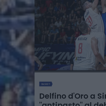
BASKET
Delfino d'Oro a 
"antipasto" al d