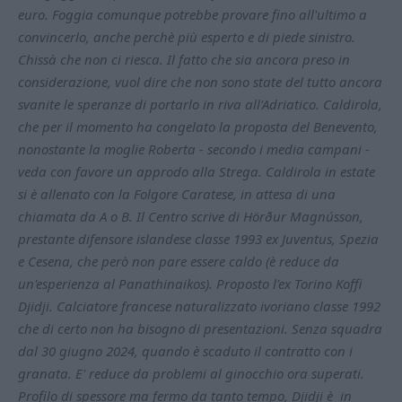
euro. Foggia comunque potrebbe provare fino all'ultimo a
convincerlo, anche perchè più esperto e di piede sinistro.
Chissà che non ci riesca. Il fatto che sia ancora preso in
considerazione, vuol dire che non sono state del tutto ancora
svanite le speranze di portarlo in riva all'Adriatico. Caldirola,
che per il momento ha congelato la proposta del Benevento,
nonostante la moglie Roberta - secondo i media campani -
veda con favore un approdo alla Strega. Caldirola in estate
si è allenato con la Folgore Caratese, in attesa di una
chiamata da A o B. Il Centro scrive di Hörður Magnússon,
prestante difensore islandese classe 1993 ex Juventus, Spezia
e Cesena, che però non pare essere caldo (è reduce da
un'esperienza al Panathinaikos). Proposto l'ex Torino Koffi
Djidji. Calciatore francese naturalizzato ivoriano classe 1992
che di certo non ha bisogno di presentazioni. Senza squadra
dal 30 giugno 2024, quando è scaduto il contratto con i
granata. E' reduce da problemi al ginocchio ora superati.
Profilo di spessore ma fermo da tanto tempo, Djidji è in