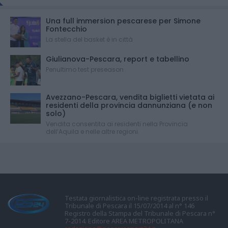
Una full immersion pescarese per Simone
Fontecchio
La stella del basket è in città
Giulianova-Pescara, report e tabellino
Penultimo test preseason
Avezzano-Pescara, vendita biglietti vietata ai
residenti della provincia dannunziana (e non
solo)
Vendita consentita ai residenti nella Provincia
dell’Aquila e nelle altre regioni.
Testata giornalistica on-line registrata presso il
Tribunale di Pescara il 15/07/2014 al n° 146
Registro della Stampa del Tribunale di Pescara n°
7-2014. Editore AREA METROPOLITANA