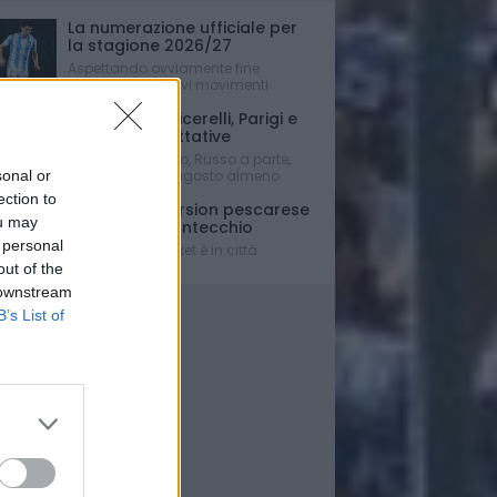
La numerazione ufficiale per
la stagione 2026/27
Aspettando ovviamente fine
mercato e i relativi movimenti
Le ultime su Cicerelli, Parigi e
sulle altre trattative
Mercato bloccato, Russo a parte,
sonal or
fino a dopo Ferragosto almeno
ection to
Una full immersion pescarese
ou may
per Simone Fontecchio
 personal
La stella del basket è in città
out of the
 downstream
B’s List of