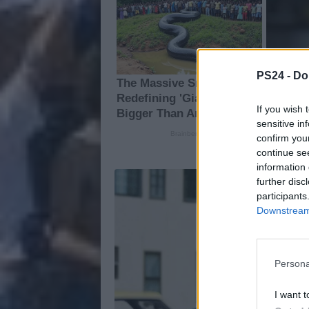
PS24 -
Do
If you wish 
sensitive in
confirm you
continue se
information 
further disc
participants
Downstream 
Persona
I want t