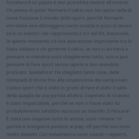
forzatura è un pazzo e non potrebbe essere altrimenti.
Chi pensa di poter fermare il calcio non ha capito nulla di
come funziona il mondo dello sport, perché fermarlo
vorrebbe dire distruggere tante società e posti di lavoro
ed è un indotto che rappresenta il 4.3 del PIL Nazionale.
In questo momento c’è una lacerazione importante tra lo
Stato italiano e chi governa il calcio, se non si arriverà a
pensare in maniera unica sbaglieremo tutto, non si può
pensare di fare sport senza capirlo e non avendolo
praticato. Spadafora? Ha sbagliato tante cose, dalle
Olimpiadi di Roma fino alla sospensione dei campionati.
L’unico sport che è stato in grado di fare è stato il salto
della quaglia da una partita all’altra. L’operato di Gravina
è stato impeccabile, perché se non ci fosse stato lui
probabilmente sarebbe successo un macello. Il Pescara?
È stata una stagione sotto le attese, sono rimaste 10
partite e bisognerà puntare ai play-off perché non sono
molto distanti. Con Sebastiani si sono ricuciti i rapporti,