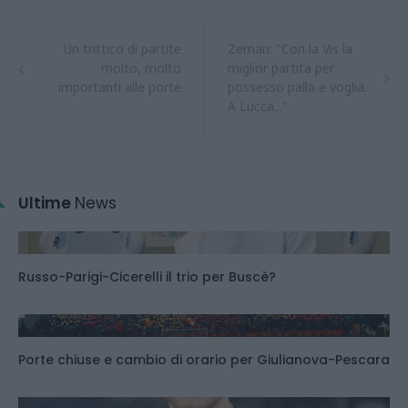
Un trittico di partite
Zeman: "Con la Vis la
molto, molto
miglior partita per
importanti alle porte
possesso palla e voglia.
A Lucca..."
Ultime
News
Russo-Parigi-Cicerelli il trio per Buscè?
Porte chiuse e cambio di orario per Giulianova-Pescara