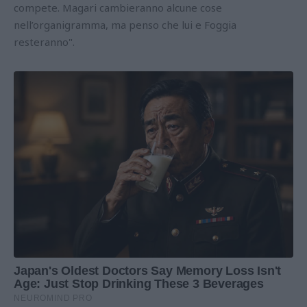
compete. Magari cambieranno alcune cose
nell’organigramma, ma penso che lui e Foggia
resteranno".