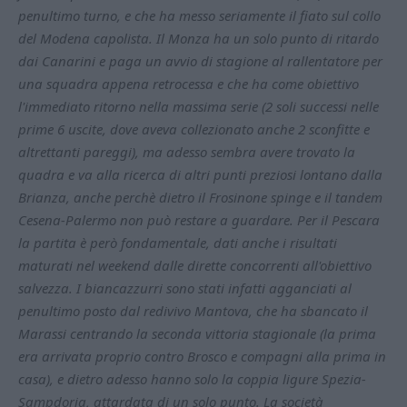
penultimo turno, e che ha messo seriamente il fiato sul collo
del Modena capolista. Il Monza ha un solo punto di ritardo
dai Canarini e paga un avvio di stagione al rallentatore per
una squadra appena retrocessa e che ha come obiettivo
l'immediato ritorno nella massima serie (2 soli successi nelle
prime 6 uscite, dove aveva collezionato anche 2 sconfitte e
altrettanti pareggi), ma adesso sembra avere trovato la
quadra e va alla ricerca di altri punti preziosi lontano dalla
Brianza, anche perchè dietro il Frosinone spinge e il tandem
Cesena-Palermo non può restare a guardare. Per il Pescara
la partita è però fondamentale, dati anche i risultati
maturati nel weekend dalle dirette concorrenti all'obiettivo
salvezza. I biancazzurri sono stati infatti agganciati al
penultimo posto dal redivivo Mantova, che ha sbancato il
Marassi centrando la seconda vittoria stagionale (la prima
era arrivata proprio contro Brosco e compagni alla prima in
casa), e dietro adesso hanno solo la coppia ligure Spezia-
Sampdoria, attardata di un solo punto. La società