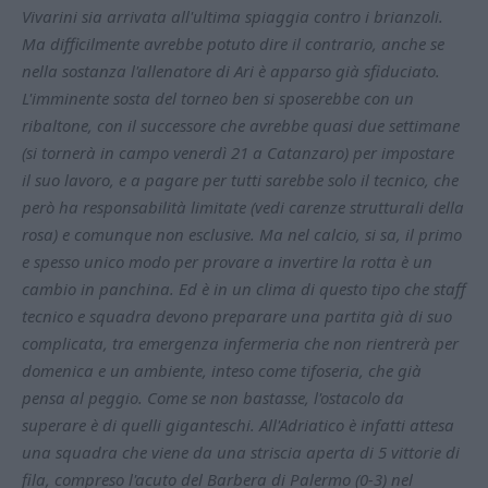
Vivarini sia arrivata all'ultima spiaggia contro i brianzoli.
Ma difficilmente avrebbe potuto dire il contrario, anche se
nella sostanza l'allenatore di Ari è apparso già sfiduciato.
L'imminente sosta del torneo ben si sposerebbe con un
ribaltone, con il successore che avrebbe quasi due settimane
(si tornerà in campo venerdì 21 a Catanzaro) per impostare
il suo lavoro, e a pagare per tutti sarebbe solo il tecnico, che
però ha responsabilità limitate (vedi carenze strutturali della
rosa) e comunque non esclusive. Ma nel calcio, si sa, il primo
e spesso unico modo per provare a invertire la rotta è un
cambio in panchina. Ed è in un clima di questo tipo che staff
tecnico e squadra devono preparare una partita già di suo
complicata, tra emergenza infermeria che non rientrerà per
domenica e un ambiente, inteso come tifoseria, che già
pensa al peggio. Come se non bastasse, l'ostacolo da
superare è di quelli giganteschi. All'Adriatico è infatti attesa
una squadra che viene da una striscia aperta di 5 vittorie di
fila, compreso l'acuto del Barbera di Palermo (0-3) nel