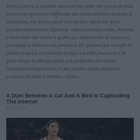
biancazzurra si aspetta una crescita netta dal punto di vista
fisico e un approccio differente nel lavoro atletico durante la
settimana, ma anche punti e progressi, tanto nel gioco
quanto nella tenuta difensiva, nella prossima uscita. Proprio
il dato delle reti subite è quello più allarmante: la cinquina
incassata a Palermo ha portato a 23 i palloni già raccolti in
fondo al sacco, certamente troppi, e quella pescarese è di
gran lunga la retroguardia più perforata del torneo,
nonostante Desplanches in più partite abbia sfoderato
prodezze in serie a limitare i danni.