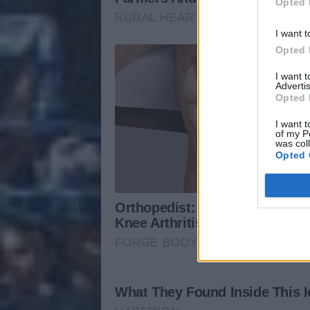
Opted 
I want t
Opted 
I want 
Advertis
Opted 
I want t
of my P
was col
Opted 