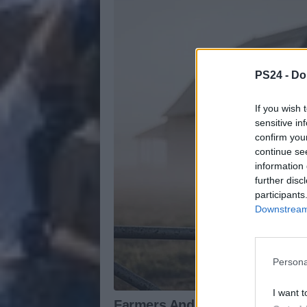
PS24 -
Do
If you wish 
sensitive in
confirm you
continue se
information 
further disc
participants
Downstream 
Persona
I want t