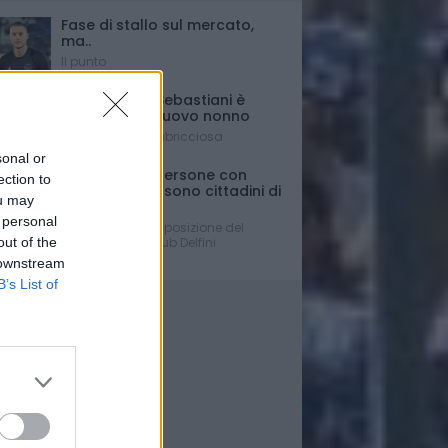
Fase di stallo sul mercato,
ma..
Il punto
Il presidente Sebastiani è
diventato di nuovo nonno
È nato Lorenzo Labricciosa
sonal or
Ferrante: "Le persone con
ection to
disabilità non sono cittadini di
ou may
Serie C....."
 personal
La dura presa di posizione del
out of the
Presidente del Club Delfini
Determinati
 downstream
B’s List of