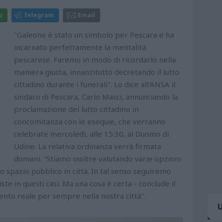
p
Telegram
Email
"Galeone è stato un simbolo per Pescara e ha
incarnato perfettamente la mentalità
pescarese. Faremo in modo di ricordarlo nella
maniera giusta, innanzitutto decretando il lutto
cittadino durante i funerali". Lo dice all'ANSA il
sindaco di Pescara, Carlo Masci, annunciando la
proclamazione del lutto cittadino in
concomitanza con le esequie, che verranno
celebrate mercoledì, alle 15:30, al Duomo di
Udine. La relativa ordinanza verrà firmata
domani. "Stiamo inoltre valutando varie opzioni
no spazio pubblico in città. In tal senso seguiremo
te in questi casi. Ma una cosa è certa - conclude il
nto reale per sempre nella nostra città".