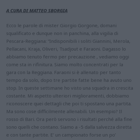
A CURA DI MATTEO SBORGIA
Ecco le parole di mister Giorgio Gorgone, domani
squalificato e dunque non in panchina, alla vigilia di
Pescara-Reggiana: “Indisponibili i soliti Giannini, Merola,
Pellacani, Kraja, Oliveri, Tsadjout e Faraoni. Dagasso lo
abbiamo tenuto fermo per precauzione , vediamo oggi
come sta in rifinitura. Siamo molto concentrati per la
gara con la Reggiana. Faraoni si è allenato per tanto
tempo da solo, dopo tre partite fatte bene ha avuto uno
stop. In queste settimane ho visto una squadra in crescita
costante. Mi aspetto ulteriori miglioramenti, dobbiamo
riconoscere quei dettagli che poi ti spostano una partita.
Ma sono cose difficilmente allenabili. Un esempio? Il
rosso di Bari. Ora però servono i risultati perché alla fine
sono quelli che contano. Siamo a -5 dalla salvezza diretta
e con tante partite. E’ un campionato forse un po’