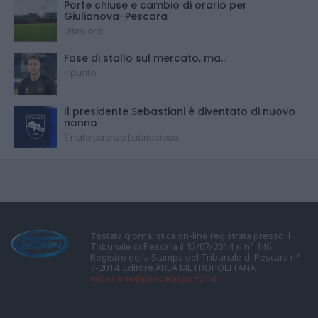
Porte chiuse e cambio di orario per
Giulianova-Pescara
Ultim'ora
Fase di stallo sul mercato, ma..
Il punto
Il presidente Sebastiani è diventato di nuovo
nonno
È nato Lorenzo Labricciosa
Testata giornalistica on-line registrata presso il
Tribunale di Pescara il 15/07/2014 al n° 146
Registro della Stampa del Tribunale di Pescara n°
7-2014. Editore AREA METROPOLITANA
redazione@pescarasport24.it