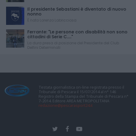
Il presidente Sebastiani è diventato di nuovo
nonno
È nato Lorenzo Labricciosa
Ferrante: "Le persone con disabilità non sono
cittadini di Serie C....."
La dura presa di posizione del Presidente del Club
Delfini Determinati
Testata giornalistica on-line registrata presso il
Tribunale di Pescara il 15/07/2014 al n° 146
Registro della Stampa del Tribunale di Pescara n°
7-2014. Editore AREA METROPOLITANA
redazione@pescarasport24.it