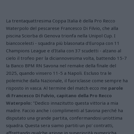
La trentaquattresima Coppa Italia è della Pro Recco
Waterpolo del pescarese Francesco Di Filvio, che alla
piscina Sciorba di Genova trionfa nella Unipol Cup. I
biancocelesti - squadra più blasonata d'Europa con 11
Champions League e d'Italia con 37 scudetti - alzano al
cielo il trofeo per la diciannovesima volta, battendo 15-7
la Banco BPM RN Savona nel remake della finale del
2025, quando vinsero 11-5 a Napoli. Escluso tra le
polemiche dalla Nazionale, il fuoriclasse come sempre ha
risposto in vasca. Al termine del match ecco me
parole
di Francesco Di Fulvio, capitano della Pro Recco
Waterpolo:
"Dedico innazitutto questa vittoria a mia
madre. Faccio anche i complimenti al Savona perché ha
disputato una grande partita, confermandosi un'ottima
squadra. Questa sera siamo partiti un po' contratti,
affrettando qualche azione in superiorità numericha