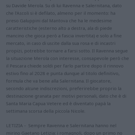
su Davide Merola. Su di lui Ravenna e Salernitana, dato
che l'Ascoli si è defilato, almeno per il momento: ha
preso Galuppini dal Mantova che ha le medesime
caratteristiche (esterno alto a destra, ala di piede
mancino che gioca però a fascia invertita) e solo a fine
mercato, in caso di uscite dalla sua rosa e di incastri
propizi, potrebbe tornare a farsi sotto. Il Ravenna segue
la situazione Merola con interesse, consapevole però che
il Pescara chiede soldi per farlo partire dopo il rinnovo
estivo fino al 2028 e punta dunque al titolo definitivo,
formula che va bene alla Salernitana. Il giocatore,
secondo alcune indiscrezioni, preferirebbe proprio la
destinazione granata per motivi personali, dato che è di
Santa Maria Capua Vetere ed è diventato papà la
settimana scorsa della piccola Nicole.
LETIZIA - Sempre Ravenna e Salernitana hanno nel
mirino Gaetano Letizia: i romagnoli, dopo un primo no