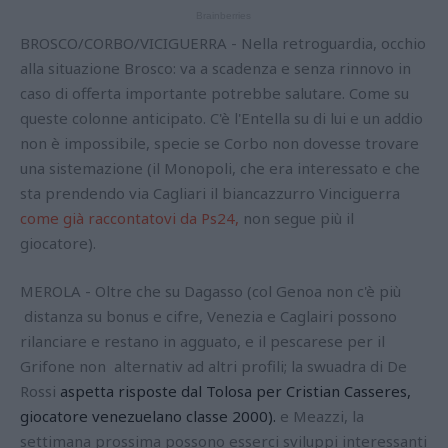
BROSCO/CORBO/VICIGUERRA - Nella retroguardia, occhio
alla situazione Brosco: va a scadenza e senza rinnovo in
caso di offerta importante potrebbe salutare. Come su
queste colonne anticipato. C'è l'Entella su di lui e un addio
non è impossibile, specie se Corbo non dovesse trovare
una sistemazione (il Monopoli, che era interessato e che
sta prendendo via Cagliari il biancazzurro Vinciguerra
come già raccontatovi da Ps24,
non segue più il
giocatore).
MEROLA - Oltre che su Dagasso (col Genoa non c'è più
distanza su bonus e cifre, Venezia e Caglairi possono
rilanciare e restano in agguato, e il pescarese per il
Grifone non alternativ ad altri profili; la swuadra di De
Rossi
aspetta risposte dal Tolosa per Cristian Casseres,
giocatore venezuelano classe 2000).
e Meazzi, la
settimana prossima possono esserci sviluppi interessanti