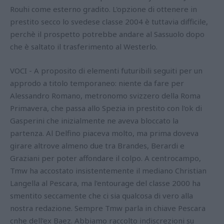
Rouhi come esterno gradito. L'opzione di ottenere in
prestito secco lo svedese classe 2004 è tuttavia difficile,
perchè il prospetto potrebbe andare al Sassuolo dopo
che è saltato il trasferimento al Westerlo.
VOCI - A proposito di elementi futuribili seguiti per un
approdo a titolo temporaneo: niente da fare per
Alessandro Romano, metronomo svizzero della Roma
Primavera, che passa allo Spezia in prestito con l'ok di
Gasperini che inizialmente ne aveva bloccato la
partenza. Al Delfino piaceva molto, ma prima doveva
girare altrove almeno due tra Brandes, Berardi e
Graziani per poter affondare il colpo. A centrocampo,
Tmw ha accostato insistentemente il mediano Christian
Langella al Pescara, ma l'entourage del classe 2000 ha
smentito seccamente che ci sia qualcosa di vero alla
nostra redazione. Sempre Tmw parla in chiave Pescara
cnhe dell'ex Baez. Abbiamo raccolto indiscrezioni su