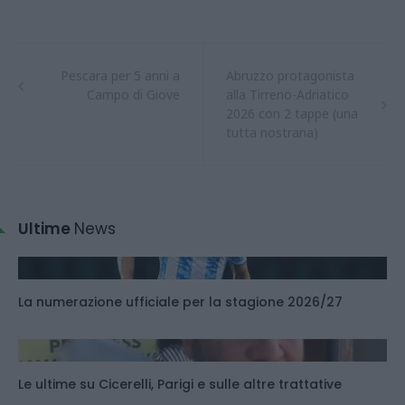
Pescara per 5 anni a
Abruzzo protagonista
Campo di Giove
alla Tirreno-Adriatico
2026 con 2 tappe (una
tutta nostrana)
Ultime
News
La numerazione ufficiale per la stagione 2026/27
Le ultime su Cicerelli, Parigi e sulle altre trattative