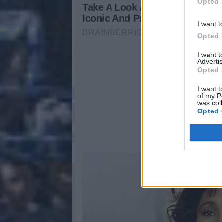
Opted 
I want t
Opted 
I want 
Advertis
Opted 
I want t
of my P
was col
Opted 