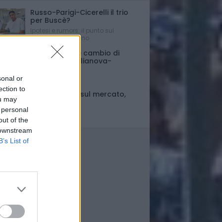
Russo-Parigi-Cicerelli il trio
per Buscè?
Ipotesi e rumors: il punto sul
mercato del Delfino
Porte chiuse e cambio di
orario per Giulianova-
Pescara
sonal or
Ultim'ora
ection to
Fase di stallo sul mercato,
ou may
ma..
 personal
Il punto
out of the
 downstream
B’s List of