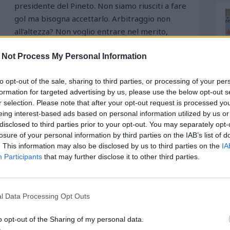
presidente del Pineto. Non siamo riusciti a fare
gol ma bisogna accettarlo. Arbitraggio non
all'altezza? Non voglio entrare nel merito,
Le sconfitte devono far male e dare la carica per
 Not Process My Personal Information
 prendermi putto il dispiacere. Ho visto che il
rlare con l'arbitro. Se la squadra produce e non
to opt-out of the sale, sharing to third parties, or processing of your per
taccante. Giovedì ne abbiamo fatte 4 contro il
formation for targeted advertising by us, please use the below opt-out s
he Brosco non deve permettersi di fare le stronzate
r selection. Please note that after your opt-out request is processed y
ntrale di difesa e prendendo un ammonizione del
eing interest-based ads based on personal information utilized by us or
 ma non bisogna andare all'arrembaggio. Al Pineto
disclosed to third parties prior to your opt-out. You may separately opt-
rby e ha gli onori. La sconfitta quando la prendi
losure of your personal information by third parties on the IAB’s list of
. This information may also be disclosed by us to third parties on the
IA
a partita e ai ragazzi non posso dire nulla. La
Participants
that may further disclose it to other third parties.
 e rischiava la seconda ammonizone."
l Data Processing Opt Outs
o opt-out of the Sharing of my personal data.