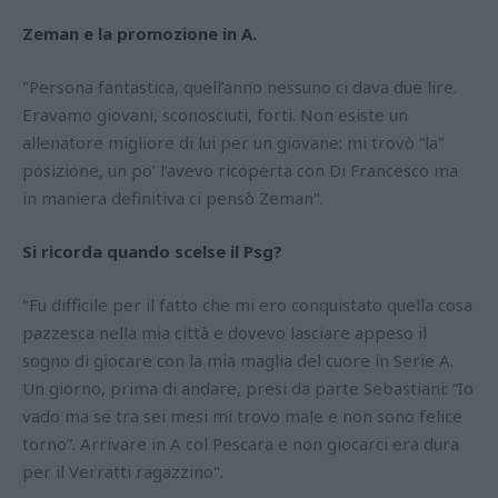
Zeman e la promozione in A.
"Persona fantastica, quell’anno nessuno ci dava due lire.
Eravamo giovani, sconosciuti, forti. Non esiste un
allenatore migliore di lui per un giovane: mi trovò “la”
posizione, un po’ l’avevo ricoperta con Di Francesco ma
in maniera definitiva ci pensò Zeman".
Si ricorda quando scelse il Psg?
"Fu difficile per il fatto che mi ero conquistato quella cosa
pazzesca nella mia città e dovevo lasciare appeso il
sogno di giocare con la mia maglia del cuore in Serie A.
Un giorno, prima di andare, presi da parte Sebastiani: “Io
vado ma se tra sei mesi mi trovo male e non sono felice
torno”. Arrivare in A col Pescara e non giocarci era dura
per il Verratti ragazzino".