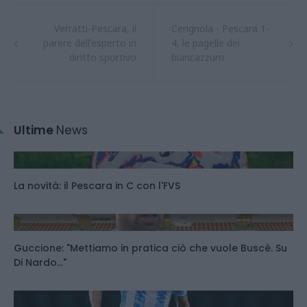
Verratti-Pescara, il
Cerignola - Pescara 1-
parere dell'esperto in
4, le pagelle dei
diritto sportivo
biancazzurri
Ultime
News
La novità: il Pescara in C con l'FVS
Guccione: "Mettiamo in pratica ciò che vuole Buscè. Su
Di Nardo..."