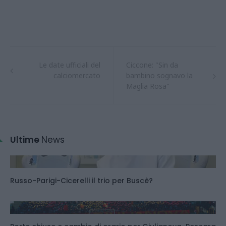
Le date ufficiali del
Ciccone: "Sin da
calciomercato
bambino sognavo la
Maglia Rosa"
Ultime
News
Russo-Parigi-Cicerelli il trio per Buscè?