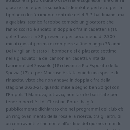
giocare con e per la squadra: l'identikit è perfetto per la
tipologia di riferimento centrale del 4-3-3 baldiniano, ma
a qualsiasi tecnico farebbe comodo un giocatore che
l'anno scorso è andato in doppia cifra in cadetteria (10
gol e 1 assist in 38 presenze per poco meno di 2.300
minuti giocati) prima di compiere a fine maggio 33 anni.
Dei virgiliani è stato il bomber e si è piazzato settimo
nella graduatoria dei cannonieri cadetti, vinta da
Laurientè del Sassuolo (18) davanti a Pio Esposito dello
Spezia (17), e per Mancuso è stata quindi una specie di
rinascita, visto che non andava in doppia cifra dalla
stagione 2020-21, quando mise a segno ben 20 gol con
l’Empoli. Il Mantova, tuttavia, non farà le barricate per
tenerlo perchè il dt Christian Boturi ha già
pubblicamente dichiarato che nei programmi del club c'è
un ringiovanimento della rosa e la ricerca, tra gli altri, di
un centravanti e che non è all'ordine del giorno, e non lo