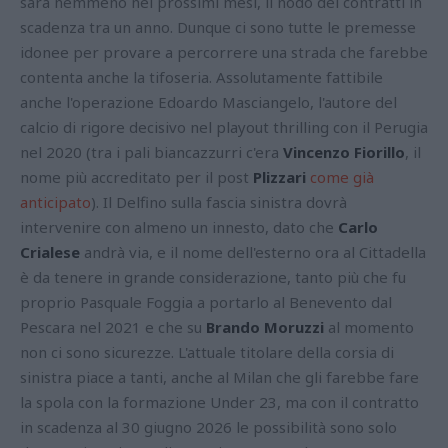
sarà nemmeno nei prossimi mesi, il nodo dei contratti in
scadenza tra un anno. Dunque ci sono tutte le premesse
idonee per provare a percorrere una strada che farebbe
contenta anche la tifoseria. Assolutamente fattibile
anche l'operazione Edoardo Masciangelo, l'autore del
calcio di rigore decisivo nel playout thrilling con il Perugia
nel 2020 (tra i pali biancazzurri c'era
Vincenzo Fiorillo
, il
nome più accreditato per il post
Plizzar
i
come già
anticipato
). Il Delfino sulla fascia sinistra dovrà
intervenire con almeno un innesto, dato che
Carlo
Crialese
andrà via, e il nome dell'esterno ora al Cittadella
è da tenere in grande considerazione, tanto più che fu
proprio Pasquale Foggia a portarlo al Benevento dal
Pescara nel 2021 e che su
Brando Moruzzi
al momento
non ci sono sicurezze. L'attuale titolare della corsia di
sinistra piace a tanti, anche al Milan che gli farebbe fare
la spola con la formazione Under 23, ma con il contratto
in scadenza al 30 giugno 2026 le possibilità sono solo