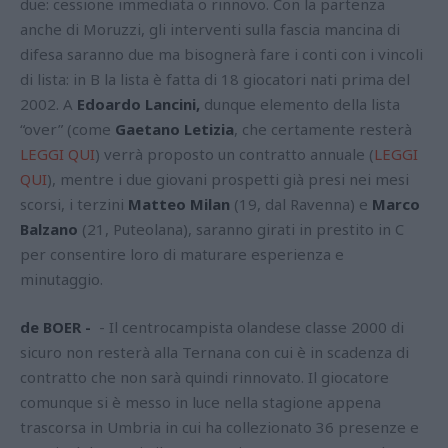
due: cessione immediata o rinnovo. Con la partenza
anche di Moruzzi, gli interventi sulla fascia mancina di
difesa saranno due ma bisognerà fare i conti con i vincoli
di lista: in B la lista è fatta di 18 giocatori nati prima del
2002. A
Edoardo Lancini,
dunque elemento della lista
“over” (come
Gaetano Letizia
, che certamente resterà
LEGGI QUI
) verrà proposto un contratto annuale (
LEGGI
QUI
), mentre i due giovani prospetti già presi nei mesi
scorsi, i terzini
Matteo Milan
(19, dal Ravenna) e
Marco
Balzano
(21, Puteolana), saranno girati in prestito in C
per consentire loro di maturare esperienza e
minutaggio.
de BOER -
- Il centrocampista olandese classe 2000 di
sicuro non resterà alla Ternana con cui è in scadenza di
contratto che non sarà quindi rinnovato. Il giocatore
comunque si è messo in luce nella stagione appena
trascorsa in Umbria in cui ha collezionato 36 presenze e